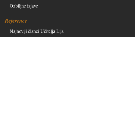
Ozbiljne izjave
Reference
Najnoviji članci Učitelja Lija
Članci urednika i obavijesti
Materijali
Podcastovi
O nama
Kontaktirajte nas
Šta je Minghui?
Svi članci hronološki
Newsletter
Jezici