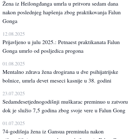
Žena iz Heilongđanga umrla u pritvoru sedam dana
nakon poslednjeg hapšenja zbog praktikovanja Falun
Gonga
12.08.2025
Prijavljeno u julu 2025.: Petnaest praktikanata Falun
Gonga umrlo od posljedica progona
01.08.2025
Mentalno zdrava žena drogirana u dve psihijatrijske
bolnice, umrla devet meseci kasnije u 38. godini
23.07.2025
Sedamdesetjednogodišnji muškarac preminuo u zatvoru
dok je služio 7,5 godina zbog svoje vere u Falun Gong
01.07.2025
74-godišnja žena iz Gansua preminula nakon