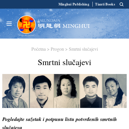
Minghui Publishing
Tianti Books
Početna
>
Progon
>
Smrtni slučajevi
Smrtni slučajevi
Pogledajte sažetak i potpunu listu potvrđenih smrtnih
slučajeva