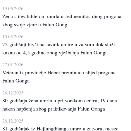
19.06.2026
Žena s invaliditetom umrla usred nemilosrdnog progona
zbog svoje vjere u Falun Gong
10.05.2026
72-godišnji bivši nastavnik umire u zatvoru dok služi
kaznu od 4,5 godine zbog vježbanja Falun Gonga
27.01.2026
Veteran iz provincije Hebei preminuo uslijed progona
Falun Gonga
26.12.2025
80-godišnja žena umrla u pritvorskom centru, 19 dana
nakon hapšenja zbog praktikovanja Falun Gonga
26.12.2025
81-godišnjak iz Hejlungđijanga umro u zatvoru, mesec