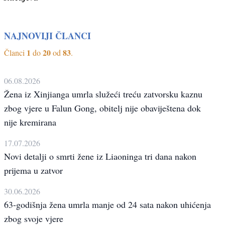
NAJNOVIJI ČLANCI
1
20
83
Članci
do
od
.
06.08.2026
Žena iz Xinjianga umrla služeći treću zatvorsku kaznu
zbog vjere u Falun Gong, obitelj nije obaviještena dok
nije kremirana
17.07.2026
Novi detalji o smrti žene iz Liaoninga tri dana nakon
prijema u zatvor
30.06.2026
63-godišnja žena umrla manje od 24 sata nakon uhićenja
zbog svoje vjere