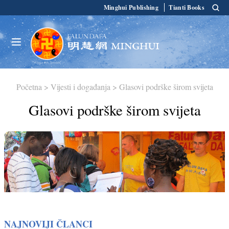
Minghui Publishing
Tianti Books
Početna
>
Vijesti i događanja
>
Glasovi podrške širom svijeta
Glasovi podrške širom svijeta
NAJNOVIJI ČLANCI