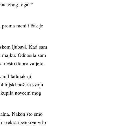
 sina zbog toga?”
a prema meni i čak je
nskom ljubavi. Kad sam
vu majku. Odnosila sam
a nešto dobro za jelo.
k ni hladnjak ni
uhinjski nož za svoju
si kupila novcem mog
valna. Nakon što smo
ih svekra i svekrve vrlo