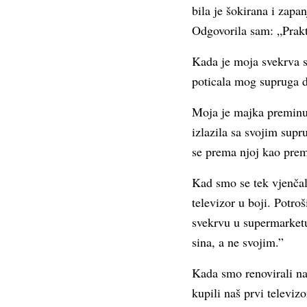
bila je šokirana i zapa
Odgovorila sam: „Prakt
Kada je moja svekrva s
poticala mog supruga 
Moja je majka preminu
izlazila sa svojim sup
se prema njoj kao prema
Kad smo se tek vjenčali
televizor u boji. Potr
svekrvu u supermarketu,
sina, a ne svojim.”
Kada smo renovirali n
kupili naš prvi televizo