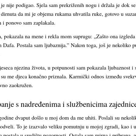
ali je nije podigao. Sjela sam prekriženih nogu i držala je dok se
ko dirnuta da mi je objema rukama uhvatila ruke, gotovo u suza
 i ponovo sam zaplakala.
la, pokazala na mene i rekla mom suprugu: „Zašto ona izgleda 
 Dafa. Postala sam ljubaznija.” Nakon toga, još je nekoliko p
.
eseca njezina života, u potpunosti sam pokazala ljubaznost i
na su me djeca konačno priznala. Karmički odnos između svek
avno zaokružen.
anje s nadređenima i službenicima zajednic
odine dvaput došlo u moj dom da me uhiti. Poslali su nekolik
 odveli. To je izazvalo veliku pomutnju u mojoj zgradi, kao i u
 postala u središtu pozornosti. Ostala sam mirna i pribrana, 