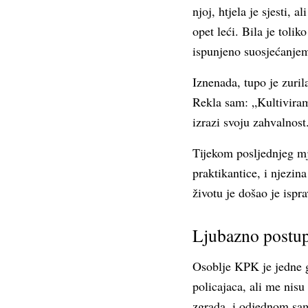
njoj, htjela je sjesti, 
opet leći. Bila je toli
ispunjeno suosjećanjem
Iznenada, tupo je zuri
Rekla sam: „Kultiviram
izrazi svoju zahvalnost
Tijekom posljednjeg mj
praktikantice, i njezi
životu je došao je ispr
Ljubazno postup
Osoblje KPK je jedne g
policajaca, ali me nisu
zgrada, i odjednom sam