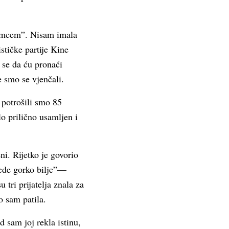
samcem”. Nisam imala
tičke partije Kine
 se da ću pronaći
e smo se vjenčali.
 potrošili smo 85
lo prilično usamljen i
i. Rijetko je govorio
 jede gorko bilje”—
tri prijatelja znala za
o sam patila.
 sam joj rekla istinu,