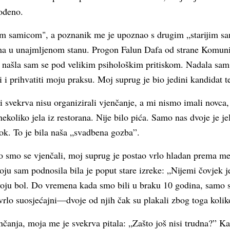
ođeno.
jom samicom", a poznanik me je upoznao s drugim „starijim 
ma u unajmljenom stanu. Progon Falun Dafa od strane Komunis
i našla sam se pod velikim psihološkim pritiskom. Nadala sam
 i prihvatiti moju praksu. Moj suprug je bio jedini kandidat t
 svekrva nisu organizirali vjenčanje, a mi nismo imali novca,
koliko jela iz restorana. Nije bilo pića. Samo nas dvoje je je
k. To je bila naša „svadbena gozba”.
 smo se vjenčali, moj suprug je postao vrlo hladan prema men
 koju sam podnosila bila je poput stare izreke: „Nijemi čovjek
oju bol. Do vremena kada smo bili u braku 10 godina, samo su 
 vrlo suosjećajni—dvoje od njih čak su plakali zbog toga kolik
čanja, moja me je svekrva pitala: „Zašto još nisi trudna?” Kad