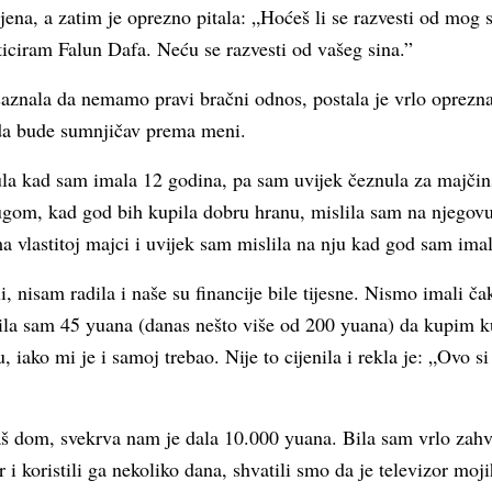
njena, a zatim je oprezno pitala: „Hoćeš li se razvesti od mog
iciram Falun Dafa. Neću se razvesti od vašeg sina.”
aznala da nemamo pravi bračni odnos, postala je vrlo oprezn
da bude sumnjičav prema meni.
la kad sam imala 12 godina, pa sam uvijek čeznula za majči
rugom, kad god bih kupila dobru hranu, mislila sam na njego
 vlastitoj majci i uvijek sam mislila na nju kad god sam imal
, nisam radila i naše su financije bile tijesne. Nismo imali ča
ošila sam 45 yuana (danas nešto više od 200 yuana) da kupim k
 iako mi je i samoj trebao. Nije to cijenila i rekla je: „Ovo 
aš dom, svekrva nam je dala 10.000 yuana. Bila sam vrlo zah
r i koristili ga nekoliko dana, shvatili smo da je televizor moj