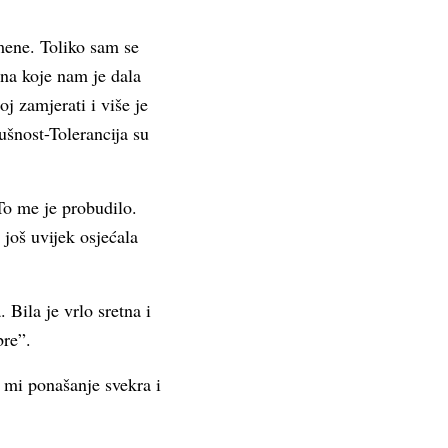
mene. Toliko sam se
na koje nam je dala
j zamjerati i više je
dušnost-Tolerancija su
To me je probudilo.
 još uvijek osjećala
 Bila je vrlo sretna i
bre”.
 mi ponašanje svekra i