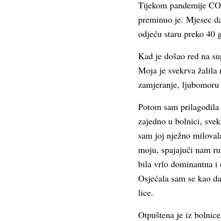
Tijekom pandemije COVI
preminuo je. Mjesec da
odjeću staru preko 40 g
Kad je došao red na sup
Moja je svekrva žalila
zamjeranje, ljubomoru 
Potom sam prilagodila s
zajedno u bolnici, svek
sam joj nježno miloval
moju, spajajući nam ruk
bila vrlo dominantna i 
Osjećala sam se kao da
lice.
Otpuštena je iz bolnice