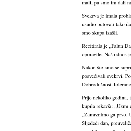
mali, pa smo im dali n
Svekrva je imala probl
usudio putovati tako da
smo skupa izašli.
Recitirala je „Falun Da
oporavile. Naš odnos j
Nakon što smo se supru
posvećivali svekrvi. Poč
Dobrodušnost-Toleranci
Prije nekoliko godina,
kupila rekavši: „Uzmi 
„Zamrznimo ga prvo. Uz
Sljedeći dan, preuveliča