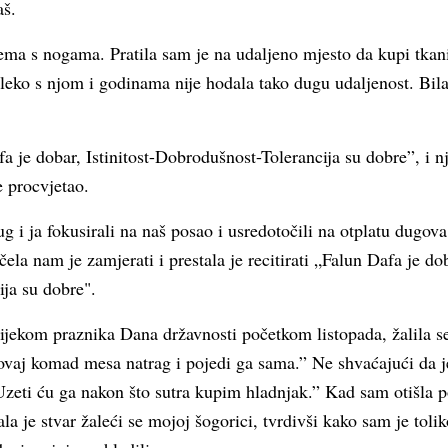
aš.
ema s nogama. Pratila sam je na udaljeno mjesto da kupi tkani
leko s njom i godinama nije hodala tako dugu udaljenost. Bila 
fa je dobar, Istinitost-Dobrodušnost-Tolerancija su dobre”, i n
e procvjetao.
g i ja fokusirali na naš posao i usredotočili na otplatu dugo
ela nam je zamjerati i prestala je recitirati „Falun Dafa je doba
ja su dobre".
 tijekom praznika Dana državnosti početkom listopada, žalila s
ovaj komad mesa natrag i pojedi ga sama.” Ne shvaćajući da j
eti ću ga nakon što sutra kupim hladnjak.” Kad sam otišla po
la je stvar žaleći se mojoj šogorici, tvrdivši kako sam je toliko