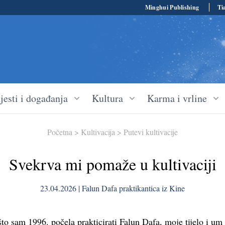
Minghui Publishing
Ti
jesti i događanja
Kultura
Karma i vrline
Početna
>
Kultivacija
>
Putevi kultivacije
Svekrva mi pomaže u kultivaciji
23.04.2026 | Falun Dafa praktikantica iz Kine
to sam 1996. počela prakticirati Falun Dafa, moje tijelo i um s