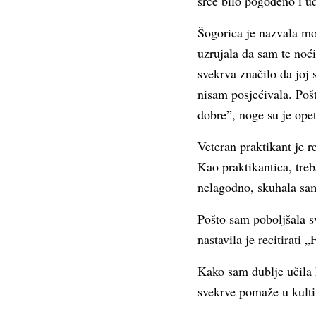
srce bilo pogođeno i ud
Šogorica je nazvala mo
uzrujala da sam te noć
svekrva značilo da joj 
nisam posjećivala. Pošt
dobre”, noge su je opet 
Veteran praktikant je 
Kao praktikantica, treb
nelagodno, skuhala sam 
Pošto sam poboljšala sv
nastavila je recitirati
Kako sam dublje učila 
svekrve pomaže u kulti