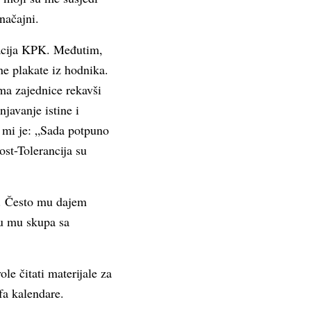
načajni.
zacija KPK. Međutim,
ne plakate iz hodnika.
ma zajednice rekavši
javanje istine i
a mi je: „Sada potpuno
ost-Tolerancija su
ne. Često mu dajem
su mu skupa sa
ole čitati materijale za
fa kalendare.