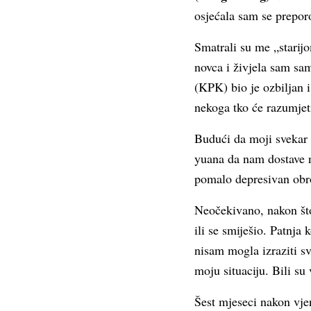
osjećala sam se prepor
Smatrali su me „stari
novca i živjela sam sa
(KPK) bio je ozbiljan 
nekoga tko će razumjeti
Budući da moji svekar i
yuana da nam dostave ne
pomalo depresivan obro
Neočekivano, nakon što
ili se smiješio. Patnja
nisam mogla izraziti sv
moju situaciju. Bili su
Šest mjeseci nakon vjen