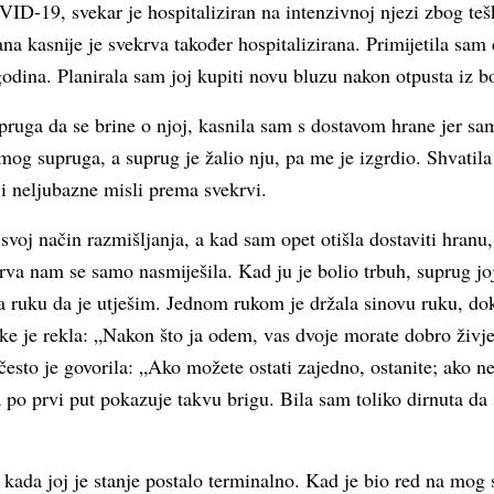
D-19, svekar je hospitaliziran na intenzivnoj njezi zbog teš
na kasnije je svekrva također hospitalizirana. Primijetila sa
odina. Planirala sam joj kupiti novu bluzu nakon otpusta iz b
ruga da se brine o njoj, kasnila sam s dostavom hrane jer sam
 mog supruga, a suprug je žalio nju, pa me je izgrdio. Shvatil
i neljubazne misli prema svekrvi.
voj način razmišljanja, a kad sam opet otišla dostaviti hranu,
rva nam se samo nasmiješila. Kad ju je bolio trbuh, suprug joj
a ruku da je utješim. Jednom rukom je držala sinovu ruku, do
e je rekla: „Nakon što ja odem, vas dvoje morate dobro živjet
često je govorila: „Ako možete ostati zajedno, ostanite; ako n
 po prvi put pokazuje takvu brigu. Bila sam toliko dirnuta da 
 kada joj je stanje postalo terminalno. Kad je bio red na mog 