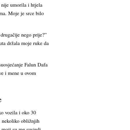
 nije umorila i htjela
ma. Moje je srce bilo
drugačije nego prije?”
uta držala moje ruke da
 suosjećanje Falun Dafa
rve i mene u ovom
e
o vozila i oko 30
 nekoliko obližnjih
a moji su me susjedi