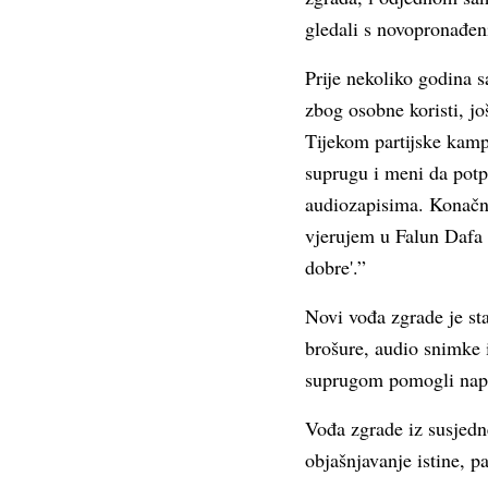
gledali s novopronađen
Prije nekoliko godina
zbog osobne koristi, jo
Tijekom partijske kamp
suprugu i meni da potpi
audiozapisima. Konačno
vjerujem u Falun Dafa i
dobre'.”
Novi vođa zgrade je sta
brošure, audio snimke 
suprugom pomogli napust
Vođa zgrade iz susjedne 
objašnjavanje istine, p