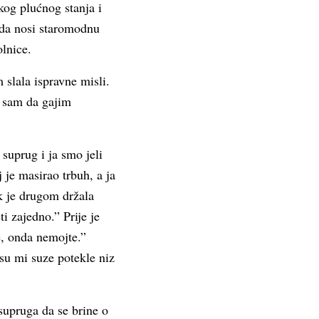
kog plućnog stanja i
m da nosi staromodnu
olnice.
 slala ispravne misli.
a sam da gajim
 suprug i ja smo jeli
 je masirao trbuh, a ja
k je drugom držala
i zajedno.” Prije je
e, onda nemojte.”
su mi suze potekle niz
supruga da se brine o