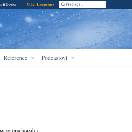
anti Books
Other Languages
Pretraga...
Reference
Podcastovi
u se preobrazili i