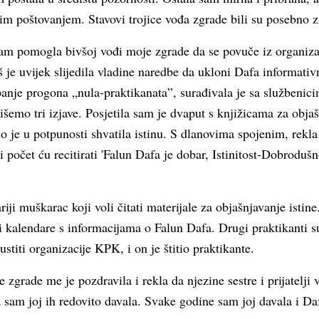
im poštovanjem. Stavovi trojice vođa zgrade bili su posebno z
 sam pomogla bivšoj vođi moje zgrade da se povuče iz organi
š je uvijek slijedila vladine naredbe da ukloni Dafa informativ
anje progona „nula-praktikanata”, surađivala je sa službenici
šemo tri izjave. Posjetila sam je dvaput s knjižicama za objašn
 je u potpunosti shvatila istinu. S dlanovima spojenim, rekl
 počet ću recitirati 'Falun Dafa je dobar, Istinitost-Dobrodušn
riji muškarac koji voli čitati materijale za objašnjavanje isti
i kalendare s informacijama o Falun Dafa. Drugi praktikanti 
iti organizacije KPK, i on je štitio praktikante.
zgrade me je pozdravila i rekla da njezine sestre i prijatelji v
a sam joj ih redovito davala. Svake godine sam joj davala i Da