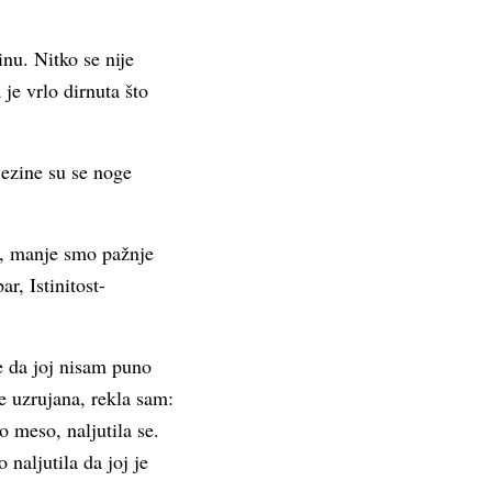
nu. Nitko se nije
je vrlo dirnuta što
jezine su se noge
va, manje smo pažnje
r, Istinitost-
e da joj nisam puno
e uzrujana, rekla sam:
 meso, naljutila se.
 naljutila da joj je