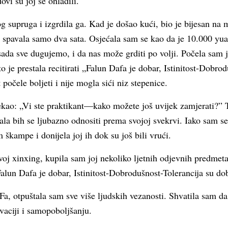
ovi su joj se ohladili.
g supruga i izgrdila ga. Kad je došao kući, bio je bijesan na 
i spavala samo dva sata. Osjećala sam se kao da je 10.000 yua
sada sve dugujemo, i da nas može grditi po volji. Počela sam jo
o je prestala recitirati „Falun Dafa je dobar, Istinitost-Dobro
počele boljeti i nije mogla sići niz stepenice.
rekao: „Vi ste praktikant—kako možete još uvijek zamjerati?” 
ala bih se ljubazno odnositi prema svojoj svekrvi. Iako sam se
škampe i donijela joj ih dok su još bili vrući.
oj xinxing, kupila sam joj nekoliko ljetnih odjevnih predmeta.
 „Falun Dafa je dobar, Istinitost-Dobrodušnost-Tolerancija su do
Fa, otpuštala sam sve više ljudskih vezanosti. Shvatila sam da
vaciji i samopoboljšanju.