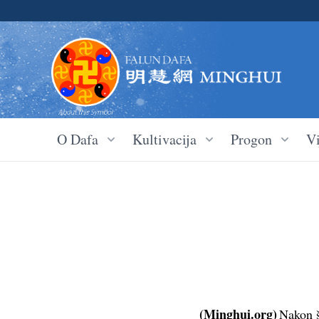
O Dafa
Kultivacija
Progon
Vi
(Minghui.org)
Nakon š