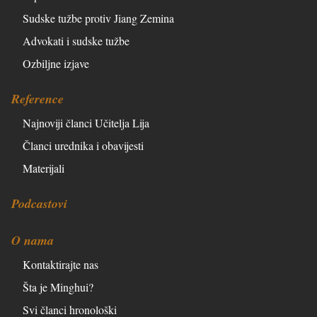
Sudske tužbe protiv Jiang Zemina
Advokati i sudske tužbe
Ozbiljne izjave
Reference
Najnoviji članci Učitelja Lija
Članci urednika i obavijesti
Materijali
Podcastovi
O nama
Kontaktirajte nas
Šta je Minghui?
Svi članci hronološki