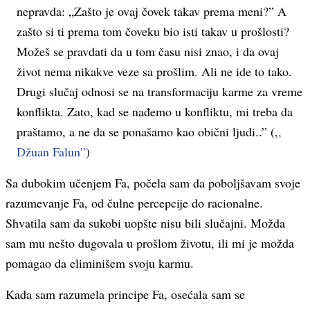
nepravda: „Zašto je ovaj čovek takav prema meni?” A
zašto si ti prema tom čoveku bio isti takav u prošlosti?
Možeš se pravdati da u tom času nisi znao, i da ovaj
život nema nikakve veze sa prošlim. Ali ne ide to tako.
Drugi slučaj odnosi se na transformaciju karme za vreme
konflikta. Zato, kad se nađemo u konfliktu, mi treba da
praštamo, a ne da se ponašamo kao obični ljudi..” (,
,
Džuan Falun”
)
Sa dubokim učenjem Fa, počela sam da poboljšavam svoje
razumevanje Fa, od čulne percepcije do racionalne.
Shvatila sam da sukobi uopšte nisu bili slučajni. Možda
sam mu nešto dugovala u prošlom životu, ili mi je možda
pomagao da eliminišem svoju karmu.
Kada sam razumela principe Fa, osećala sam se