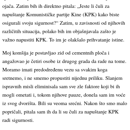
ojača. Zatim bih ih direktno pitala: „Jeste li čuli za
napuštanje Komunističke partije Kine (KPK) kako biste
osigurali svoju sigurnost?“ Zatim, u zavisnosti od njihovih
različitih situacija, polako bih im objašnjavala zašto je
važno napustiti KPK. To im je olakšalo prihvatanje istine.
Moj komšija je postavljao zid od cementnih ploča i
angažovao je četiri osobe iz drugog grada da rade na tome.
Moramo imati predodređenu vezu sa svakim koga
sretnemo, i ne smemo propustiti nijednu priliku. Slanjem
ispravnih misli eliminisala sam sve zle faktore koji bi ih
mogli ometati i, tokom njihove pauze, donela sam im voće
iz svog dvorišta. Bili su veoma srećni. Nakon što smo malo
popričali, pitala sam ih da li su čuli za napuštanje KPK
radi sigurnosti.