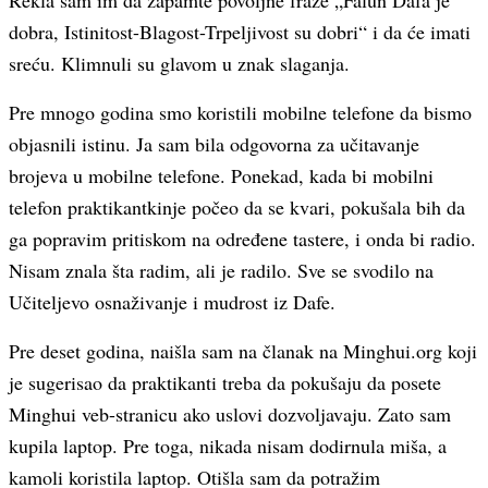
Rekla sam im da zapamte povoljne fraze „Falun Dafa je
dobra, Istinitost-Blagost-Trpeljivost su dobri“ i da će imati
sreću. Klimnuli su glavom u znak slaganja.
Pre mnogo godina smo koristili mobilne telefone da bismo
objasnili istinu. Ja sam bila odgovorna za učitavanje
brojeva u mobilne telefone. Ponekad, kada bi mobilni
telefon praktikantkinje počeo da se kvari, pokušala bih da
ga popravim pritiskom na određene tastere, i onda bi radio.
Nisam znala šta radim, ali je radilo. Sve se svodilo na
Učiteljevo osnaživanje i mudrost iz Dafe.
Pre deset godina, naišla sam na članak na Minghui.org koji
je sugerisao da praktikanti treba da pokušaju da posete
Minghui veb-stranicu ako uslovi dozvoljavaju. Zato sam
kupila laptop. Pre toga, nikada nisam dodirnula miša, a
kamoli koristila laptop. Otišla sam da potražim