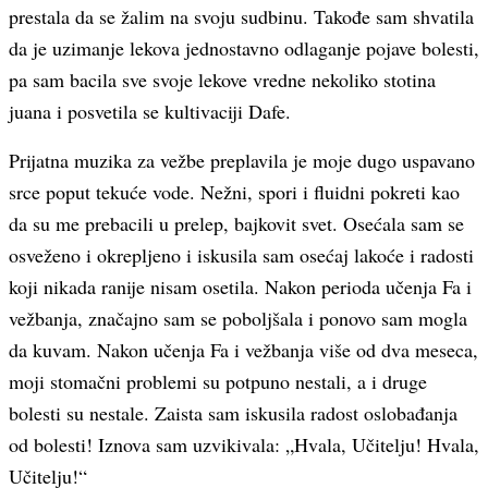
prestala da se žalim na svoju sudbinu. Takođe sam shvatila
da je uzimanje lekova jednostavno odlaganje pojave bolesti,
pa sam bacila sve svoje lekove vredne nekoliko stotina
juana i posvetila se kultivaciji Dafe.
Prijatna muzika za vežbe preplavila je moje dugo uspavano
srce poput tekuće vode. Nežni, spori i fluidni pokreti kao
da su me prebacili u prelep, bajkovit svet. Osećala sam se
osveženo i okrepljeno i iskusila sam osećaj lakoće i radosti
koji nikada ranije nisam osetila. Nakon perioda učenja Fa i
vežbanja, značajno sam se poboljšala i ponovo sam mogla
da kuvam. Nakon učenja Fa i vežbanja više od dva meseca,
moji stomačni problemi su potpuno nestali, a i druge
bolesti su nestale. Zaista sam iskusila radost oslobađanja
od bolesti! Iznova sam uzvikivala: „Hvala, Učitelju! Hvala,
Učitelju!“