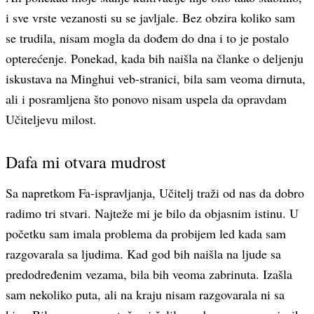
i sve vrste vezanosti su se javljale. Bez obzira koliko sam
se trudila, nisam mogla da dođem do dna i to je postalo
opterećenje. Ponekad, kada bih naišla na članke o deljenju
iskustava na Minghui veb-stranici, bila sam veoma dirnuta,
ali i posramljena što ponovo nisam uspela da opravdam
Učiteljevu milost.
Dafa mi otvara mudrost
Sa napretkom Fa-ispravljanja, Učitelj traži od nas da dobro
radimo tri stvari. Najteže mi je bilo da objasnim istinu. U
početku sam imala problema da probijem led kada sam
razgovarala sa ljudima. Kad god bih naišla na ljude sa
predodređenim vezama, bila bih veoma zabrinuta. Izašla
sam nekoliko puta, ali na kraju nisam razgovarala ni sa