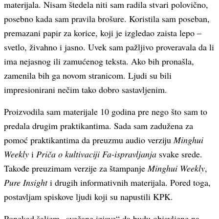
materijala. Nisam štedela niti sam radila stvari polovično,
posebno kada sam pravila brošure. Koristila sam poseban,
premazani papir za korice, koji je izgledao zaista lepo –
svetlo, živahno i jasno. Uvek sam pažljivo proveravala da li
ima nejasnog ili zamućenog teksta. Ako bih pronašla,
zamenila bih ga novom stranicom. Ljudi su bili
impresionirani nečim tako dobro sastavljenim.
Proizvodila sam materijale 10 godina pre nego što sam to
predala drugim praktikantima. Sada sam zadužena za
pomoć praktikantima da preuzmu audio verziju
Minghui
Weekly
i
Priča o kultivaciji Fa-ispravljanja
svake srede.
Takođe preuzimam verzije za štampanje
Minghui Weekly
,
Pure Insight
i drugih informativnih materijala. Pored toga,
postavljam spiskove ljudi koji su napustili KPK.
Ponekad šaljem „svečane izjave“ da budu objavljene na