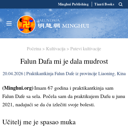
Minghui Publishing
Tianti Books
Početna
>
Kultivacija
>
Putevi kultivacije
Falun Dafa mi je dala mudrost
20.04.2026 | Praktikantkinja Falun Dafe iz provincije Liaoning, Kina
(Minghui.org)
Imam 67 godina i praktikantkinja sam
Falun Dafe sa sela. Počela sam da praktikujem Dafu u junu
2021, nadajući se da ću izlečiti svoje bolesti.
Učitelj me je spasao muka