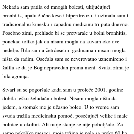
Nekada sam patila od mnogih bolesti, uključujući
bronhitis, upalu žučne kese i hipertireozu, i uzimala sam i
tradicionalnu kinesku i zapadnu medicinu tri puta dnevno.
Posebno zimi, prehlade bi se pretvarale u bolni bronhitis,
ponekad toliko jak da nisam mogla da kuvam oko dve
nedelje. Bila sam u četrdesetim godinama i nisam mogla
ništa da radim. Osećala sam se neverovatno uznemireno i
žalila se da je Bog nepravedan prema meni. Svaka zima je
bila agonija.
Stvari su se pogoršale kada sam u proleće 2001. godine
dobila tešku želudačnu bolest. Nisam mogla ništa da
jedem, a stomak me je užasno boleo. U to vreme sam
svuda tražila medicinsku pomoć, posećujući velike i male
bolnice u okolini. Ali moje stanje se nije poboljšalo. Za
samo nekoliko meseci, moja težina je pala sa preko 60 kg