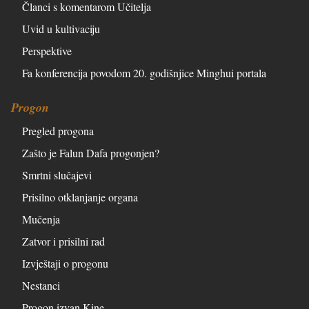
Članci s komentarom Učitelja
Uvid u kultivaciju
Perspektive
Fa konferencija povodom 20. godišnjice Minghui portala
Progon
Pregled progona
Zašto je Falun Dafa progonjen?
Smrtni slučajevi
Prisilno otklanjanje organa
Mučenja
Zatvor i prisilni rad
Izvještaji o progonu
Nestanci
Progon izvan Kine