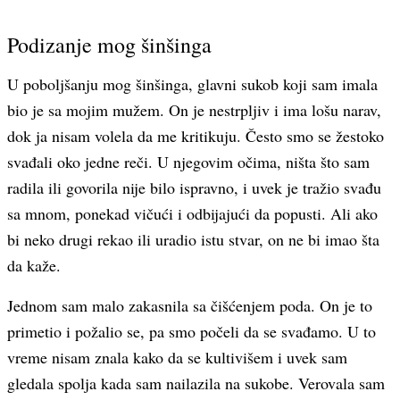
Podizanje mog šinšinga
U poboljšanju mog šinšinga, glavni sukob koji sam imala
bio je sa mojim mužem. On je nestrpljiv i ima lošu narav,
dok ja nisam volela da me kritikuju. Često smo se žestoko
svađali oko jedne reči. U njegovim očima, ništa što sam
radila ili govorila nije bilo ispravno, i uvek je tražio svađu
sa mnom, ponekad vičući i odbijajući da popusti. Ali ako
bi neko drugi rekao ili uradio istu stvar, on ne bi imao šta
da kaže.
Jednom sam malo zakasnila sa čišćenjem poda. On je to
primetio i požalio se, pa smo počeli da se svađamo. U to
vreme nisam znala kako da se kultivišem i uvek sam
gledala spolja kada sam nailazila na sukobe. Verovala sam