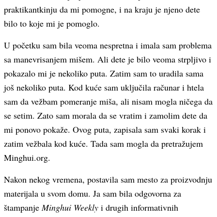
praktikantkinju da mi pomogne, i na kraju je njeno dete
bilo to koje mi je pomoglo.
U početku sam bila veoma nespretna i imala sam problema
sa manevrisanjem mišem. Ali dete je bilo veoma strpljivo i
pokazalo mi je nekoliko puta. Zatim sam to uradila sama
još nekoliko puta. Kod kuće sam uključila računar i htela
sam da vežbam pomeranje miša, ali nisam mogla ničega da
se setim. Zato sam morala da se vratim i zamolim dete da
mi ponovo pokaže. Ovog puta, zapisala sam svaki korak i
zatim vežbala kod kuće. Tada sam mogla da pretražujem
Minghui.org.
Nakon nekog vremena, postavila sam mesto za proizvodnju
materijala u svom domu. Ja sam bila odgovorna za
štampanje
Minghui Weekly
i drugih informativnih