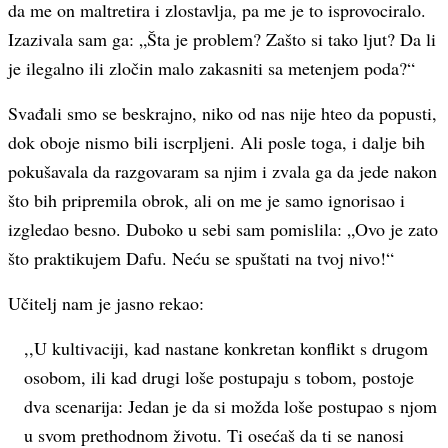
da me on maltretira i zlostavlja, pa me je to isprovociralo.
Izazivala sam ga: „Šta je problem? Zašto si tako ljut? Da li
je ilegalno ili zločin malo zakasniti sa metenjem poda?“
Svađali smo se beskrajno, niko od nas nije hteo da popusti,
dok oboje nismo bili iscrpljeni. Ali posle toga, i dalje bih
pokušavala da razgovaram sa njim i zvala ga da jede nakon
što bih pripremila obrok, ali on me je samo ignorisao i
izgledao besno. Duboko u sebi sam pomislila: „Ovo je zato
što praktikujem Dafu. Neću se spuštati na tvoj nivo!“
Učitelj nam je jasno rekao:
,,U kultivaciji, kad nastane konkretan konflikt s drugom
osobom, ili kad drugi loše postupaju s tobom, postoje
dva scenarija: Jedan je da si možda loše postupao s njom
u svom prethodnom životu. Ti osećaš da ti se nanosi