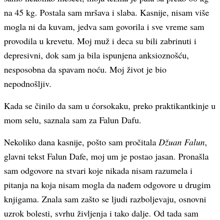
na 45 kg. Postala sam mršava i slaba. Kasnije, nisam više
mogla ni da kuvam, jedva sam govorila i sve vreme sam
provodila u krevetu. Moj muž i deca su bili zabrinuti i
depresivni, dok sam ja bila ispunjena anksioznošću,
nesposobna da spavam noću. Moj život je bio
nepodnošljiv.
Kada se činilo da sam u ćorsokaku, preko praktikantkinje u
mom selu, saznala sam za Falun Dafu.
Nekoliko dana kasnije, pošto sam pročitala
Džuan Falun
,
glavni tekst Falun Dafe, moj um je postao jasan. Pronašla
sam odgovore na stvari koje nikada nisam razumela i
pitanja na koja nisam mogla da nađem odgovore u drugim
knjigama. Znala sam zašto se ljudi razboljevaju, osnovni
uzrok bolesti, svrhu življenja i tako dalje. Od tada sam