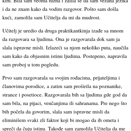
kim. Bila sam veoma tužna i žalila se da sam vezana jezika
i da ne znam kako da vodim razgovor. Pošto sam došla
kući, zamolila sam Učitelja da mi da mudrost.
Učitelj je uredio da druga praktikantkinja izađe sa mnom
da razgovara sa ljudima. Ona je razgovarala dok sam ja
slala ispravne misli. Izlazeći sa njom nekoliko puta, naučila
sam kako da objasnim istinu ljudima. Postepeno, napravila
sam proboj u tom pogledu.
Prvo sam razgovarala sa svojim rođacima, prijateljima i
članovima porodice, a zatim sam proširila na poznanike,
strance i posetioce. Razgovarala bih sa ljudima gde god da
sam bila, na pijaci, venčanjima ili sahranama. Pre nego što
bih počela da govorim, slala sam ispravne misli da
eliminišem svaki zli faktor koji bi mogao da ih ometa i
spreči da čuju istinu. Takođe sam zamolila Učitelja da me