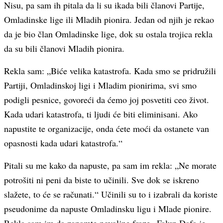
Nisu, pa sam ih pitala da li su ikada bili članovi Partije,
Omladinske lige ili Mladih pionira. Jedan od njih je rekao
da je bio član Omladinske lige, dok su ostala trojica rekla
da su bili članovi Mladih pionira.
Rekla sam: „Biće velika katastrofa. Kada smo se pridružili
Partiji, Omladinskoj ligi i Mladim pionirima, svi smo
podigli pesnice, govoreći da ćemo joj posvetiti ceo život.
Kada udari katastrofa, ti ljudi će biti eliminisani. Ako
napustite te organizacije, onda ćete moći da ostanete van
opasnosti kada udari katastrofa.“
Pitali su me kako da napuste, pa sam im rekla: „Ne morate
potrošiti ni peni da biste to učinili. Sve dok se iskreno
slažete, to će se računati.“ Učinili su to i izabrali da koriste
pseudonime da napuste Omladinsku ligu i Mlade pionire.