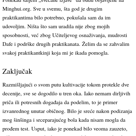
Minghui.org. Sve u svemu, šta god je drugim
praktikantima bilo potrebno, pokušala sam da im
udovoljim. Ništa što sam uradila nije zbog mojih
sposobnosti, već zbog Učiteljevog osnaživanja, mudrosti
Dafe i podrške drugih praktikanata. Želim da se zahvalim
svakoj praktikantkinji koja mi je ikada pomogla.
Zaključak
Razmišljajući o svom putu kultivacije tokom protekle dve
decenije, sve se dogodilo u tren oka. Iako nemam dirljivih
priča ili potresnih događaja da podelim, to je primer
izvanrednog unutar običnog. Bilo je sreće nakon podizanja
mog šinšinga i srceparajućeg bola kada nisam mogla da
prođem test. Usput, iako je ponekad bilo veoma zauzeto,