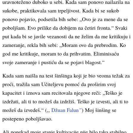
uravnoteženo duboko u sebi. Kada sam ponovo nailazila na
sukobe, praktikovala sam trpeljivost. Kada bi se sukob
ponovo pojavio, podsetila bih sebe: „Ovo je za mene da se
poboljšam. Evo prilike da dobijem na četiri fronta.“ Svaki
put kada bi se javile vezanosti da ne želim da me kritikuju i
zameranje, rekla bih sebi: „Moram ovo da prebrodim. Ko
god me kritikuje, moram to da prihvatim. Eliminisaću
svoje zameranje i pustiću da se pojavi blagost.“
Kada sam naišla na test šinšinga koji je bio veoma težak za
proći, tražila sam Učiteljevu pomoć da proširim svoj
kapacitet i iznova sam recitovala njegove reči: „Teško je
izdržati, ali ti to možeš da izdržiš. Teško je izvesti, ali ti to
možeš da izvedeš.“ (,,
Džuan Falun
”
) Moj šinšing se
postepeno poboljšavao.
Ali ponekad moje stanje kultivacije nije bilo tako stabilno,