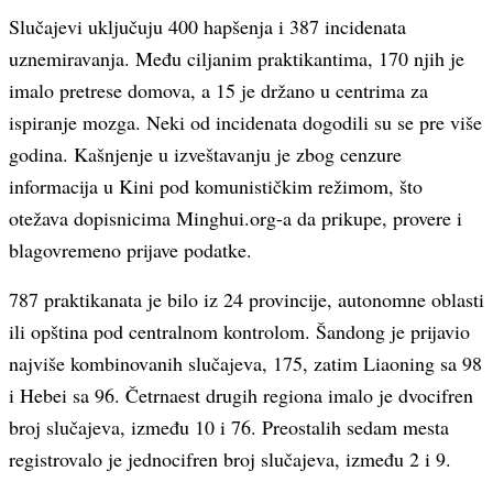
Slučajevi uključuju 400 hapšenja i 387 incidenata
uznemiravanja. Među ciljanim praktikantima, 170 njih je
imalo pretrese domova, a 15 je držano u centrima za
ispiranje mozga. Neki od incidenata dogodili su se pre više
godina. Kašnjenje u izveštavanju je zbog cenzure
informacija u Kini pod komunističkim režimom, što
otežava dopisnicima Minghui.org-a da prikupe, provere i
blagovremeno prijave podatke.
787 praktikanata je bilo iz 24 provincije, autonomne oblasti
ili opština pod centralnom kontrolom. Šandong je prijavio
najviše kombinovanih slučajeva, 175, zatim Liaoning sa 98
i Hebei sa 96. Četrnaest drugih regiona imalo je dvocifren
broj slučajeva, između 10 i 76. Preostalih sedam mesta
registrovalo je jednocifren broj slučajeva, između 2 i 9.