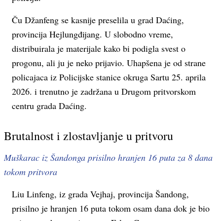
Ču Džanfeng se kasnije preselila u grad Daćing,
provincija Hejlungđijang. U slobodno vreme,
distribuirala je materijale kako bi podigla svest o
progonu, ali ju je neko prijavio. Uhapšena je od strane
policajaca iz Policijske stanice okruga Sartu 25. aprila
2026. i trenutno je zadržana u Drugom pritvorskom
centru grada Daćing.
Brutalnost i zlostavljanje u pritvoru
Muškarac iz Šandonga prisilno hranjen 16 puta za 8 dana
tokom pritvora
Liu Linfeng, iz grada Vejhaj, provincija Šandong,
prisilno je hranjen 16 puta tokom osam dana dok je bio