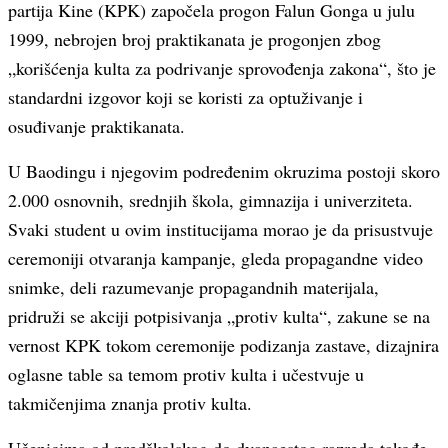
partija Kine (KPK) započela progon Falun Gonga u julu
1999, nebrojen broj praktikanata je progonjen zbog
„korišćenja kulta za podrivanje sprovođenja zakona“, što je
standardni izgovor koji se koristi za optuživanje i
osuđivanje praktikanata.
U Baodingu i njegovim podređenim okruzima postoji skoro
2.000 osnovnih, srednjih škola, gimnazija i univerziteta.
Svaki student u ovim institucijama morao je da prisustvuje
ceremoniji otvaranja kampanje, gleda propagandne video
snimke, deli razumevanje propagandnih materijala,
pridruži se akciji potpisivanja „protiv kulta“, zakune se na
vernost KPK tokom ceremonije podizanja zastave, dizajnira
oglasne table sa temom protiv kulta i učestvuje u
takmičenjima znanja protiv kulta.