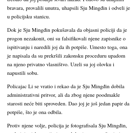
bravara, provalili unutra, uhapsili Sju Mingđin i odveli je
u policijsku stanicu.
Dok je Sju Mingđin pokušavala da objasni policiji da je
progon nezakonit, oni su falsifikovali njene zapisnike o
ispitivanju i naredili joj da ih potpiše. Umesto toga, ona
je napisala da su prekršili zakonsku proceduru upadom
na njeno privatno vlasništvo. Uzeli su joj olovku i
napustili sobu.
Policajac Li se vratio i rekao da je Sju Mingđin dobila
administrativni pritvor, ali da zbog njene poodmakle
starosti neće biti sproveden. Dao joj je još jedan papir da
potpiše, što je ona odbila.
Protiv njene volje, policija je fotografisala Sju Mingđin,