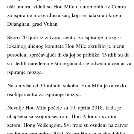
ušli unutra, videli su Hou Milu u automobilu iz Centra
za ispiranje mozga Jusunšan, koji se nalazi u okrugu
Đijanghan, grad Vuhan.
Skoro 20 ljudi iz zatvora, centra za ispiranje mozga i
lokalnog uličnog komiteta Hou Mile okružilo je njenu
porodicu, sprečavajući ih da joj se približe. Tvrdili su da
su sledili naređenja viših organa da je odvedu u centar za
ispiranje mozga.
Nakon više od 30 minuta sukoba, Hou Milu je odvezlo
osoblje centra za ispiranje mozga.
Nevolje Hou Mile počele su 19. aprila 2018, kada je
uhapšena sa svojom sestrom, Hou Ajlom, i svojim
zetom, Hong Veišengom. Svi troje su osuđeni na zatvor
sredinom septembra 2019. Sestre Hou su svaka dobile