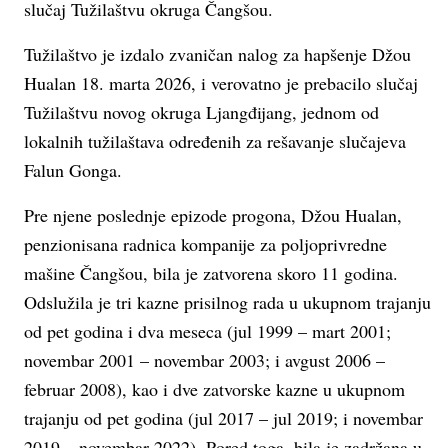
slučaj Tužilaštvu okruga Čangšou.
Tužilaštvo je izdalo zvaničan nalog za hapšenje Džou
Hualan 18. marta 2026, i verovatno je prebacilo slučaj
Tužilaštvu novog okruga Ljangđijang, jednom od
lokalnih tužilaštava određenih za rešavanje slučajeva
Falun Gonga.
Pre njene poslednje epizode progona, Džou Hualan,
penzionisana radnica kompanije za poljoprivredne
mašine Čangšou, bila je zatvorena skoro 11 godina.
Odslužila je tri kazne prisilnog rada u ukupnom trajanju
od pet godina i dva meseca (jul 1999 – mart 2001;
novembar 2001 – novembar 2003; i avgust 2006 –
februar 2008), kao i dve zatvorske kazne u ukupnom
trajanju od pet godina (jul 2017 – jul 2019; i novembar
2019 – novembar 2022). Pored toga, bila je zadržana u