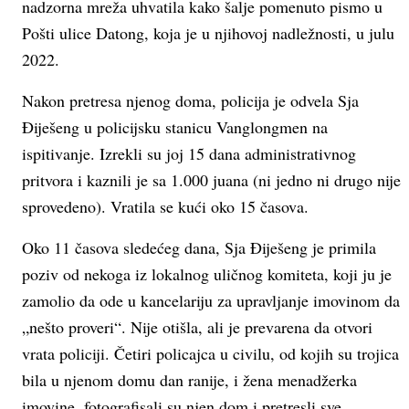
nadzorna mreža uhvatila kako šalje pomenuto pismo u
Pošti ulice Datong, koja je u njihovoj nadležnosti, u julu
2022.
Nakon pretresa njenog doma, policija je odvela Sja
Điješeng u policijsku stanicu Vanglongmen na
ispitivanje. Izrekli su joj 15 dana administrativnog
pritvora i kaznili je sa 1.000 juana (ni jedno ni drugo nije
sprovedeno). Vratila se kući oko 15 časova.
Oko 11 časova sledećeg dana, Sja Điješeng je primila
poziv od nekoga iz lokalnog uličnog komiteta, koji ju je
zamolio da ode u kancelariju za upravljanje imovinom da
„nešto proveri“. Nije otišla, ali je prevarena da otvori
vrata policiji. Četiri policajca u civilu, od kojih su trojica
bila u njenom domu dan ranije, i žena menadžerka
imovine, fotografisali su njen dom i pretresli sve.