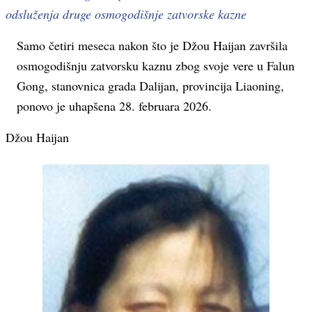
odsluženja druge osmogodišnje zatvorske kazne
Samo četiri meseca nakon što je Džou Haijan završila
osmogodišnju zatvorsku kaznu zbog svoje vere u Falun
Gong, stanovnica grada Dalijan, provincija Liaoning,
ponovo je uhapšena 28. februara 2026.
Džou Haijan