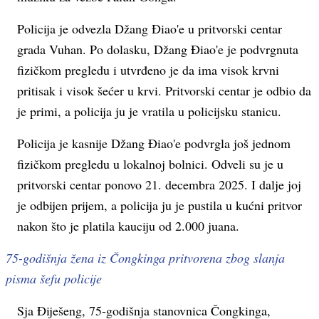
Policija je odvezla Džang Điao'e u pritvorski centar
grada Vuhan. Po dolasku, Džang Điao'e je podvrgnuta
fizičkom pregledu i utvrđeno je da ima visok krvni
pritisak i visok šećer u krvi. Pritvorski centar je odbio da
je primi, a policija ju je vratila u policijsku stanicu.
Policija je kasnije Džang Điao'e podvrgla još jednom
fizičkom pregledu u lokalnoj bolnici. Odveli su je u
pritvorski centar ponovo 21. decembra 2025. I dalje joj
je odbijen prijem, a policija ju je pustila u kućni pritvor
nakon što je platila kauciju od 2.000 juana.
75-godišnja žena iz Čongkinga pritvorena zbog slanja
pisma šefu policije
Sja Điješeng, 75-godišnja stanovnica Čongkinga,