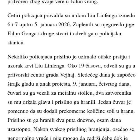
pritvoren zbog svoje vere u Falun Gong.
Četiri policajca provalila su u dom Liu Linfenga između
6 i 7 ujutru 5. januara 2026. Zaplenili su njegove knjige
Falun Gonga i druge stvari i odveli ga u policijsku
stanicu.
Nekoliko policajaca prisilno je uzimalo otiske prstiju i
uzorak krvi Liu Linfenga. Oko 19 časova, odveli su ga u
pritvorski centar grada Vejhaj. Sledećeg dana je započeo
štrajk glađu u znak protesta. 9. januara, četvrtog dana,
čuvari su ga vezali za metalnu stolicu, dva zatvorenika
su mu držala glavu i prisilno ga hranili. Jedan čuvar je
pomenuo da su dodali prekomerne količine soli u hranu.
Prisilno su ga hranili dva puta dnevno, osam dana
uzastopno. Nakon svakog prisilnog hranjenja, osećao se
nenormalno vruće i nije mogao da zadrži ćebe dok je