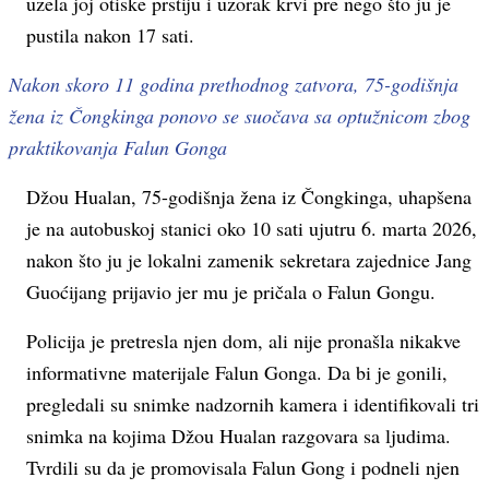
uzela joj otiske prstiju i uzorak krvi pre nego što ju je
pustila nakon 17 sati.
Nakon skoro 11 godina prethodnog zatvora, 75-godišnja
žena iz Čongkinga ponovo se suočava sa optužnicom zbog
praktikovanja Falun Gonga
Džou Hualan, 75-godišnja žena iz Čongkinga, uhapšena
je na autobuskoj stanici oko 10 sati ujutru 6. marta 2026,
nakon što ju je lokalni zamenik sekretara zajednice Jang
Guoćijang prijavio jer mu je pričala o Falun Gongu.
Policija je pretresla njen dom, ali nije pronašla nikakve
informativne materijale Falun Gonga. Da bi je gonili,
pregledali su snimke nadzornih kamera i identifikovali tri
snimka na kojima Džou Hualan razgovara sa ljudima.
Tvrdili su da je promovisala Falun Gong i podneli njen