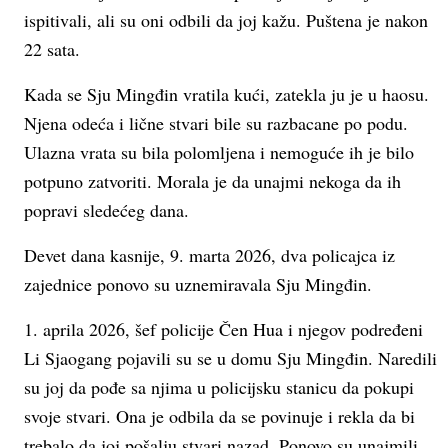
ispitivali, ali su oni odbili da joj kažu. Puštena je nakon
22 sata.
Kada se Sju Mingđin vratila kući, zatekla ju je u haosu.
Njena odeća i lične stvari bile su razbacane po podu.
Ulazna vrata su bila polomljena i nemoguće ih je bilo
potpuno zatvoriti. Morala je da unajmi nekoga da ih
popravi sledećeg dana.
Devet dana kasnije, 9. marta 2026, dva policajca iz
zajednice ponovo su uznemiravala Sju Mingđin.
1. aprila 2026, šef policije Čen Hua i njegov podređeni
Li Sjaogang pojavili su se u domu Sju Mingđin. Naredili
su joj da pođe sa njima u policijsku stanicu da pokupi
svoje stvari. Ona je odbila da se povinuje i rekla da bi
trebalo da joj pošalju stvari nazad. Ponovo su unajmili