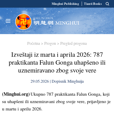
Minghui Publishing
Tianti Books
Početna
>
Progon
>
Pregled progona
Izveštaji iz marta i aprila 2026: 787
praktikanta Falun Gonga uhapšeno ili
uznemiravano zbog svoje vere
29.05.2026 | Dopisnik Minghuija
(Minghui.org)
Ukupno 787 praktikanta Falun Gonga, koji
su uhapšeni ili uznemiravani zbog svoje vere, prijavljeno je
u martu i aprilu 2026.