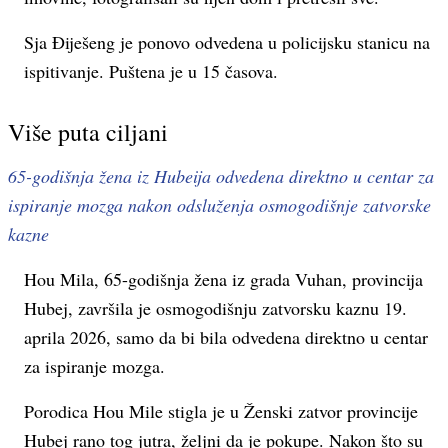
Sja Điješeng je ponovo odvedena u policijsku stanicu na
ispitivanje. Puštena je u 15 časova.
Više puta ciljani
65-godišnja žena iz Hubeija odvedena direktno u centar za
ispiranje mozga nakon odsluženja osmogodišnje zatvorske
kazne
Hou Mila, 65-godišnja žena iz grada Vuhan, provincija
Hubej, završila je osmogodišnju zatvorsku kaznu 19.
aprila 2026, samo da bi bila odvedena direktno u centar
za ispiranje mozga.
Porodica Hou Mile stigla je u Ženski zatvor provincije
Hubej rano tog jutra, željni da je pokupe. Nakon što su