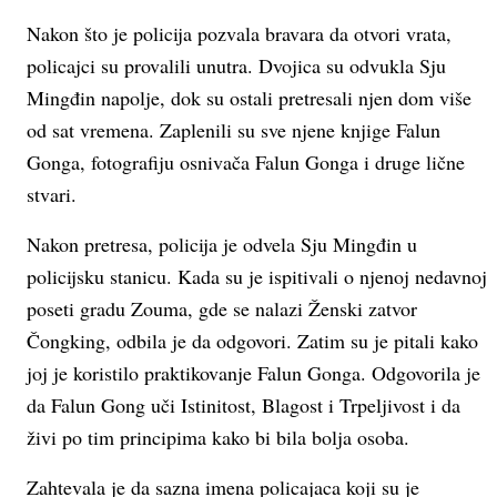
Nakon što je policija pozvala bravara da otvori vrata,
policajci su provalili unutra. Dvojica su odvukla Sju
Mingđin napolje, dok su ostali pretresali njen dom više
od sat vremena. Zaplenili su sve njene knjige Falun
Gonga, fotografiju osnivača Falun Gonga i druge lične
stvari.
Nakon pretresa, policija je odvela Sju Mingđin u
policijsku stanicu. Kada su je ispitivali o njenoj nedavnoj
poseti gradu Zouma, gde se nalazi Ženski zatvor
Čongking, odbila je da odgovori. Zatim su je pitali kako
joj je koristilo praktikovanje Falun Gonga. Odgovorila je
da Falun Gong uči Istinitost, Blagost i Trpeljivost i da
živi po tim principima kako bi bila bolja osoba.
Zahtevala je da sazna imena policajaca koji su je