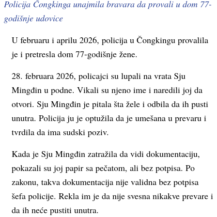
Policija Čongkinga unajmila bravara da provali u dom 77-
godišnje udovice
U februaru i aprilu 2026, policija u Čongkingu provalila
je i pretresla dom 77-godišnje žene.
28. februara 2026, policajci su lupali na vrata Sju
Mingđin u podne. Vikali su njeno ime i naredili joj da
otvori. Sju Mingđin je pitala šta žele i odbila da ih pusti
unutra. Policija ju je optužila da je umešana u prevaru i
tvrdila da ima sudski poziv.
Kada je Sju Mingđin zatražila da vidi dokumentaciju,
pokazali su joj papir sa pečatom, ali bez potpisa. Po
zakonu, takva dokumentacija nije validna bez potpisa
šefa policije. Rekla im je da nije svesna nikakve prevare i
da ih neće pustiti unutra.