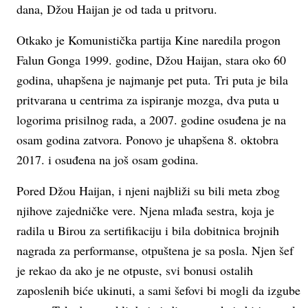
dana, Džou Haijan je od tada u pritvoru.
Otkako je Komunistička partija Kine naredila progon
Falun Gonga 1999. godine, Džou Haijan, stara oko 60
godina, uhapšena je najmanje pet puta. Tri puta je bila
pritvarana u centrima za ispiranje mozga, dva puta u
logorima prisilnog rada, a 2007. godine osuđena je na
osam godina zatvora. Ponovo je uhapšena 8. oktobra
2017. i osuđena na još osam godina.
Pored Džou Haijan, i njeni najbliži su bili meta zbog
njihove zajedničke vere. Njena mlađa sestra, koja je
radila u Birou za sertifikaciju i bila dobitnica brojnih
nagrada za performanse, otpuštena je sa posla. Njen šef
je rekao da ako je ne otpuste, svi bonusi ostalih
zaposlenih biće ukinuti, a sami šefovi bi mogli da izgube