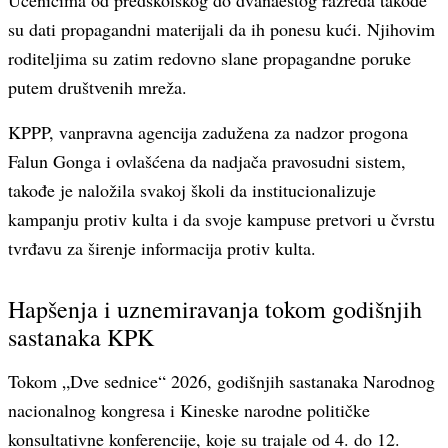
Učenicima od predškolskog do dvanaestog razreda takođe
su dati propagandni materijali da ih ponesu kući. Njihovim
roditeljima su zatim redovno slane propagandne poruke
putem društvenih mreža.
KPPP, vanpravna agencija zadužena za nadzor progona
Falun Gonga i ovlašćena da nadjača pravosudni sistem,
takođe je naložila svakoj školi da institucionalizuje
kampanju protiv kulta i da svoje kampuse pretvori u čvrstu
tvrđavu za širenje informacija protiv kulta.
Hapšenja i uznemiravanja tokom godišnjih
sastanaka KPK
Tokom „Dve sednice“ 2026, godišnjih sastanaka Narodnog
nacionalnog kongresa i Kineske narodne političke
konsultativne konferencije, koje su trajale od 4. do 12.