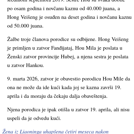
po osam godina i novčanu kaznu od 40.000 juana, a
Hong Veišeng je osuđen na deset godina i novčanu kaznu
od 50.000 juana.
Žalbe troje članova porodice su odbijene. Hong Veišeng
je primljen u zatvor Fanđijataj, Hou Mila je poslata u
Ženski zatvor provincije Hubej, a njena sestra je poslata
u zatvor Hankou.
9. marta 2026, zatvor je obavestio porodicu Hou Mile da
ona ne može da ide kući kada joj se kazna završi 19.
aprila i da moraju da čekaju dalja obaveštenja.
Njena porodica je ipak otišla u zatvor 19. aprila, ali nisu
uspeli da je odvedu kući.
Žena iz Liaoninga uhapšena četiri meseca nakon