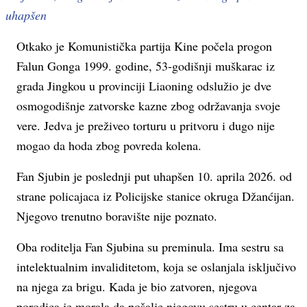
uhapšen
Otkako je Komunistička partija Kine počela progon
Falun Gonga 1999. godine, 53-godišnji muškarac iz
grada Jingkou u provinciji Liaoning odslužio je dve
osmogodišnje zatvorske kazne zbog održavanja svoje
vere. Jedva je preživeo torturu u pritvoru i dugo nije
mogao da hoda zbog povreda kolena.
Fan Sjubin je poslednji put uhapšen 10. aprila 2026. od
strane policajaca iz Policijske stanice okruga Džanćijan.
Njegovo trenutno boravište nije poznato.
Oba roditelja Fan Sjubina su preminula. Ima sestru sa
intelektualnim invaliditetom, koja se oslanjala isključivo
na njega za brigu. Kada je bio zatvoren, njegova
porodica je morala da pošalje njegovu sestru u centar za