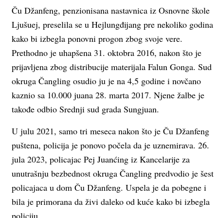
Ču Džanfeng, penzionisana nastavnica iz Osnovne škole
Ljušuej, preselila se u Hejlungđijang pre nekoliko godina
kako bi izbegla ponovni progon zbog svoje vere.
Prethodno je uhapšena 31. oktobra 2016, nakon što je
prijavljena zbog distribucije materijala Falun Gonga. Sud
okruga Čangling osudio ju je na 4,5 godine i novčano
kaznio sa 10.000 juana 28. marta 2017. Njene žalbe je
takođe odbio Srednji sud grada Sungjuan.
U julu 2021, samo tri meseca nakon što je Ču Džanfeng
puštena, policija je ponovo počela da je uznemirava. 26.
jula 2023, policajac Pej Juanćing iz Kancelarije za
unutrašnju bezbednost okruga Čangling predvodio je šest
policajaca u dom Ču Džanfeng. Uspela je da pobegne i
bila je primorana da živi daleko od kuće kako bi izbegla
policiju.