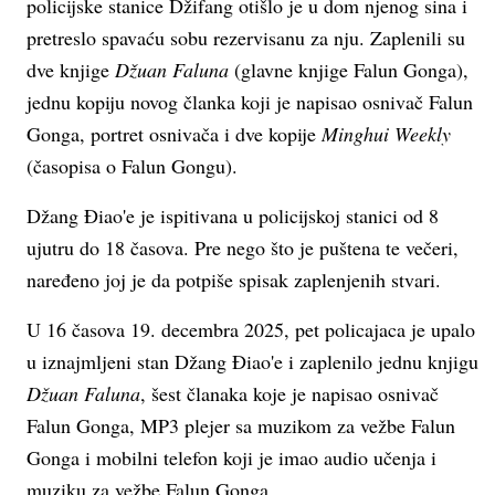
policijske stanice Džifang otišlo je u dom njenog sina i
pretreslo spavaću sobu rezervisanu za nju. Zaplenili su
dve knjige
Džuan Faluna
(glavne knjige Falun Gonga),
jednu kopiju novog članka koji je napisao osnivač Falun
Gonga, portret osnivača i dve kopije
Minghui Weekly
(časopisa o Falun Gongu).
Džang Điao'e je ispitivana u policijskoj stanici od 8
ujutru do 18 časova. Pre nego što je puštena te večeri,
naređeno joj je da potpiše spisak zaplenjenih stvari.
U 16 časova 19. decembra 2025, pet policajaca je upalo
u iznajmljeni stan Džang Điao'e i zaplenilo jednu knjigu
Džuan Faluna
, šest članaka koje je napisao osnivač
Falun Gonga, MP3 plejer sa muzikom za vežbe Falun
Gonga i mobilni telefon koji je imao audio učenja i
muziku za vežbe Falun Gonga.