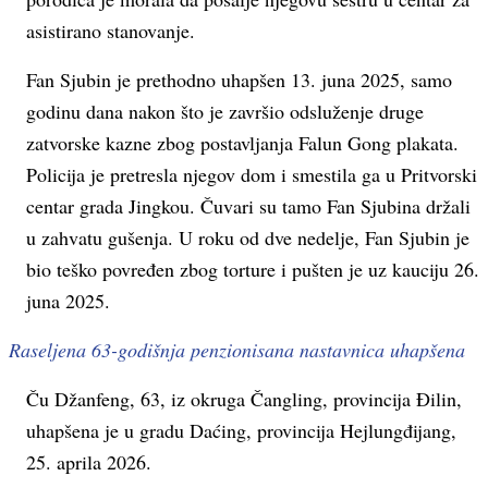
asistirano stanovanje.
Fan Sjubin je prethodno uhapšen 13. juna 2025, samo
godinu dana nakon što je završio odsluženje druge
zatvorske kazne zbog postavljanja Falun Gong plakata.
Policija je pretresla njegov dom i smestila ga u Pritvorski
centar grada Jingkou. Čuvari su tamo Fan Sjubina držali
u zahvatu gušenja. U roku od dve nedelje, Fan Sjubin je
bio teško povređen zbog torture i pušten je uz kauciju 26.
juna 2025.
Raseljena 63-godišnja penzionisana nastavnica uhapšena
Ču Džanfeng, 63, iz okruga Čangling, provincija Đilin,
uhapšena je u gradu Daćing, provincija Hejlungđijang,
25. aprila 2026.