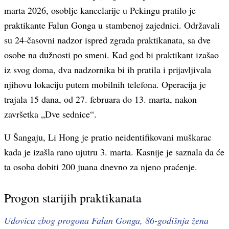
marta 2026, osoblje kancelarije u Pekingu pratilo je
praktikante Falun Gonga u stambenoj zajednici. Održavali
su 24-časovni nadzor ispred zgrada praktikanata, sa dve
osobe na dužnosti po smeni. Kad god bi praktikant izašao
iz svog doma, dva nadzornika bi ih pratila i prijavljivala
njihovu lokaciju putem mobilnih telefona. Operacija je
trajala 15 dana, od 27. februara do 13. marta, nakon
završetka „Dve sednice“.
U Šangaju, Li Hong je pratio neidentifikovani muškarac
kada je izašla rano ujutru 3. marta. Kasnije je saznala da će
ta osoba dobiti 200 juana dnevno za njeno praćenje.
Progon starijih praktikanata
Udovica zbog progona Falun Gonga, 86-godišnja žena