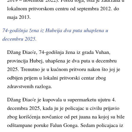
lokalnom pritvorskom centru od septembra 2012. do
maja 2013.
74-godišnja žena iz Hubeija dva puta uhapšena u
decembru 2025.
Džang Điao'e, 74-godišnja žena iz grada Vuhan,
provincija Hubej, uhapšena je dva puta u decembru
2025. Trenutno je u kućnom pritvoru nakon što joj je
odbijen prijem u lokalni pritvorski centar zbog
zdravstvenih razloga.
Džang Điao'e je kupovala u supermarketu ujutru 4.
decembra 2025, kada ju je policajac u civilu prijavio
zbog korišćenja novčanice od pet juana na kojoj su bile
odštampane poruke Falun Gonga. Sedam policajaca iz