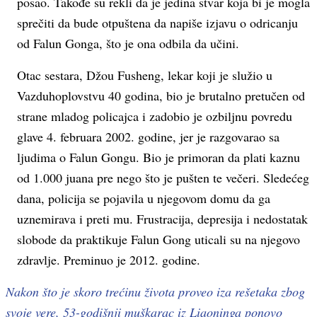
posao. Takođe su rekli da je jedina stvar koja bi je mogla
sprečiti da bude otpuštena da napiše izjavu o odricanju
od Falun Gonga, što je ona odbila da učini.
Otac sestara, Džou Fusheng, lekar koji je služio u
Vazduhoplovstvu 40 godina, bio je brutalno pretučen od
strane mladog policajca i zadobio je ozbiljnu povredu
glave 4. februara 2002. godine, jer je razgovarao sa
ljudima o Falun Gongu. Bio je primoran da plati kaznu
od 1.000 juana pre nego što je pušten te večeri. Sledećeg
dana, policija se pojavila u njegovom domu da ga
uznemirava i preti mu. Frustracija, depresija i nedostatak
slobode da praktikuje Falun Gong uticali su na njegovo
zdravlje. Preminuo je 2012. godine.
Nakon što je skoro trećinu života proveo iza rešetaka zbog
svoje vere, 53-godišnji muškarac iz Liaoninga ponovo