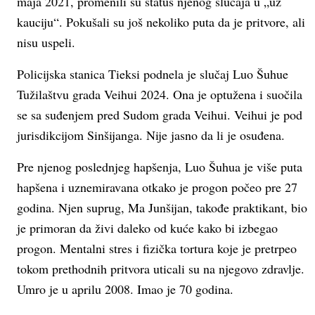
maja 2021, promenili su status njenog slučaja u „uz
kauciju“. Pokušali su još nekoliko puta da je pritvore, ali
nisu uspeli.
Policijska stanica Tieksi podnela je slučaj Luo Šuhue
Tužilaštvu grada Veihui 2024. Ona je optužena i suočila
se sa suđenjem pred Sudom grada Veihui. Veihui je pod
jurisdikcijom Sinšijanga. Nije jasno da li je osuđena.
Pre njenog poslednjeg hapšenja, Luo Šuhua je više puta
hapšena i uznemiravana otkako je progon počeo pre 27
godina. Njen suprug, Ma Junšijan, takođe praktikant, bio
je primoran da živi daleko od kuće kako bi izbegao
progon. Mentalni stres i fizička tortura koje je pretrpeo
tokom prethodnih pritvora uticali su na njegovo zdravlje.
Umro je u aprilu 2008. Imao je 70 godina.