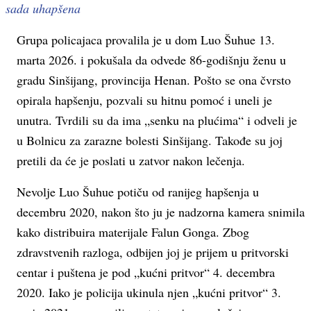
sada uhapšena
Grupa policajaca provalila je u dom Luo Šuhue 13.
marta 2026. i pokušala da odvede 86-godišnju ženu u
gradu Sinšijang, provincija Henan. Pošto se ona čvrsto
opirala hapšenju, pozvali su hitnu pomoć i uneli je
unutra. Tvrdili su da ima „senku na plućima“ i odveli je
u Bolnicu za zarazne bolesti Sinšijang. Takođe su joj
pretili da će je poslati u zatvor nakon lečenja.
Nevolje Luo Šuhue potiču od ranijeg hapšenja u
decembru 2020, nakon što ju je nadzorna kamera snimila
kako distribuira materijale Falun Gonga. Zbog
zdravstvenih razloga, odbijen joj je prijem u pritvorski
centar i puštena je pod „kućni pritvor“ 4. decembra
2020. Iako je policija ukinula njen „kućni pritvor“ 3.