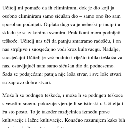
Učitelj mi pomaže da ih eliminiram, dok je dio koji ja
osobno eliminiram samo sićušan dio – samo ono što sam
sposoban podnijeti. Otplata dugova je nebeski princip i u
skladu je sa zakonima svemira. Praktikant mora podnijeti
teškoće. Učitelj nas uči da patnju smatramo radošću, i on
nas strpljivo i suosjećajno vodi kroz kultivaciju. Nadalje,
suosjećajni Učitelj je već podnio i riješio toliko teškoća za
nas, ostavljajući nam samo sićušan dio da podnesemo.
Sada se podsjećam: patnja nije loša stvar, i sve loše stvari
su zapravo dobre stvari.
Može li se podnijeti teškoće, i može li se podnijeti teškoće
s veselim srcem, pokazuje vjeruje li se istinski u Učitelja i
Fa sto posto. To je također razdjelnica između prave
kultivacije i lažne kultivacije. Konačno razumijem kako bih