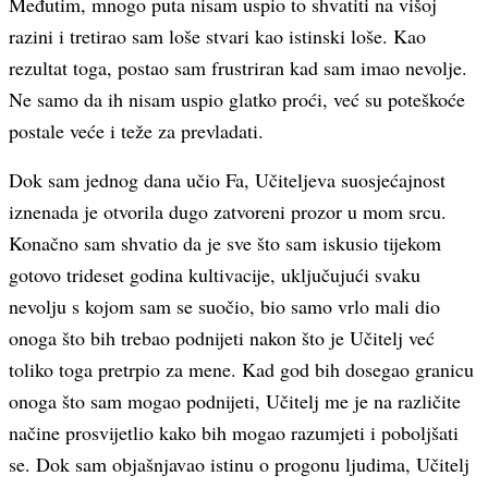
Međutim, mnogo puta nisam uspio to shvatiti na višoj
razini i tretirao sam loše stvari kao istinski loše. Kao
rezultat toga, postao sam frustriran kad sam imao nevolje.
Ne samo da ih nisam uspio glatko proći, već su poteškoće
postale veće i teže za prevladati.
Dok sam jednog dana učio Fa, Učiteljeva suosjećajnost
iznenada je otvorila dugo zatvoreni prozor u mom srcu.
Konačno sam shvatio da je sve što sam iskusio tijekom
gotovo trideset godina kultivacije, uključujući svaku
nevolju s kojom sam se suočio, bio samo vrlo mali dio
onoga što bih trebao podnijeti nakon što je Učitelj već
toliko toga pretrpio za mene. Kad god bih dosegao granicu
onoga što sam mogao podnijeti, Učitelj me je na različite
načine prosvijetlio kako bih mogao razumjeti i poboljšati
se. Dok sam objašnjavao istinu o progonu ljudima, Učitelj