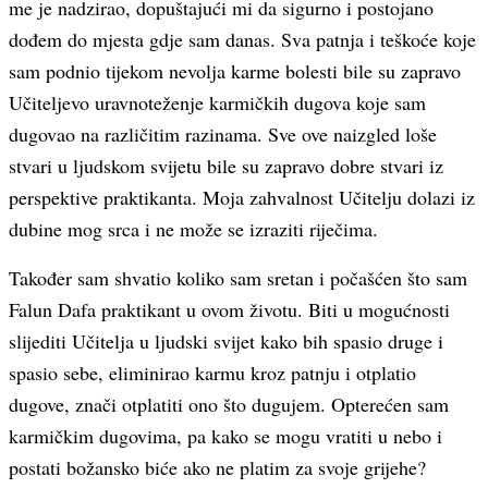
me je nadzirao, dopuštajući mi da sigurno i postojano
dođem do mjesta gdje sam danas. Sva patnja i teškoće koje
sam podnio tijekom nevolja karme bolesti bile su zapravo
Učiteljevo uravnoteženje karmičkih dugova koje sam
dugovao na različitim razinama. Sve ove naizgled loše
stvari u ljudskom svijetu bile su zapravo dobre stvari iz
perspektive praktikanta. Moja zahvalnost Učitelju dolazi iz
dubine mog srca i ne može se izraziti riječima.
Također sam shvatio koliko sam sretan i počašćen što sam
Falun Dafa praktikant u ovom životu. Biti u mogućnosti
slijediti Učitelja u ljudski svijet kako bih spasio druge i
spasio sebe, eliminirao karmu kroz patnju i otplatio
dugove, znači otplatiti ono što dugujem. Opterećen sam
karmičkim dugovima, pa kako se mogu vratiti u nebo i
postati božansko biće ako ne platim za svoje grijehe?