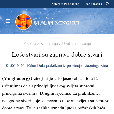
Minghui Publishing
Tianti Books
Početna
>
Kultivacija
>
Uvid u kultivaciju
Loše stvari su zapravo dobre stvari
01.06.2026 | Falun Dafa praktikant iz provincije Liaoning, Kina
(Minghui.org)
Učitelj Li je vrlo jasno objasnio u Fa
(učenjima) da su principi ljudskog svijeta suprotni
principima svemira. Drugim riječima, za praktikante,
neugodne stvari koje susrećemo u ovom svijetu su zapravo
dobre stvari. To je razlika između ljudi i božanskih bića.