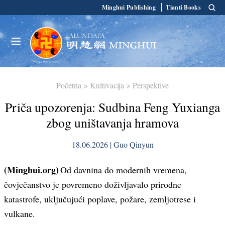
Minghui Publishing
Tianti Books
Početna
>
Kultivacija
>
Perspektive
Priča upozorenja: Sudbina Feng Yuxianga
zbog uništavanja hramova
18.06.2026 | Guo Qinyun
(Minghui.org)
Od davnina do modernih vremena,
čovječanstvo je povremeno doživljavalo prirodne
katastrofe, uključujući poplave, požare, zemljotrese i
vulkane.