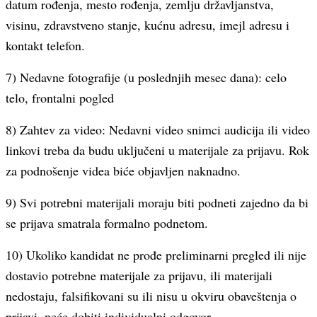
datum rođenja, mesto rođenja, zemlju državljanstva,
visinu, zdravstveno stanje, kućnu adresu, imejl adresu i
kontakt telefon.
7) Nedavne fotografije (u poslednjih mesec dana): celo
telo, frontalni pogled
8) Zahtev za video: Nedavni video snimci audicija ili video
linkovi treba da budu uključeni u materijale za prijavu. Rok
za podnošenje videa biće objavljen naknadno.
9) Svi potrebni materijali moraju biti podneti zajedno da bi
se prijava smatrala formalno podnetom.
10) Ukoliko kandidat ne prođe preliminarni pregled ili nije
dostavio potrebne materijale za prijavu, ili materijali
nedostaju, falsifikovani su ili nisu u okviru obaveštenja o
prijavi, neće dobiti individualni odgovor.