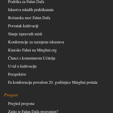
Podrška za Falun Dafa
Iskustva mladih praktikanata
Božanska moć Falun Dafa
Povratak kultivaciji
Slanje ispravnih misli
Konferencije za razmjenu iskustava
Kineske Fahui na Minghui.org
Članci s komentarom Učitelja
Uvid u kultivaciju
Perspektive
Fa konferencija povodom 20. godišnjice Minghui portala
Progon
Pregled progona
Zašto je Falun Dafa progonjen?