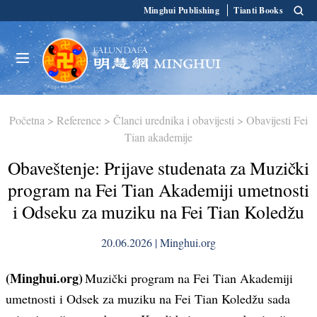
Minghui Publishing
Tianti Books
Početna
>
Reference
>
Članci urednika i obavijesti
>
Obavijesti Fei
Tian akademije
Obaveštenje: Prijave studenata za Muzički
program na Fei Tian Akademiji umetnosti
i Odseku za muziku na Fei Tian Koledžu
20.06.2026 | Minghui.org
(Minghui.org)
Muzički program na Fei Tian Akademiji
umetnosti i Odsek za muziku na Fei Tian Koledžu sada