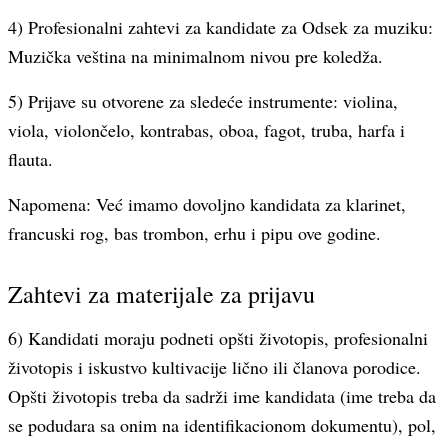
4) Profesionalni zahtevi za kandidate za Odsek za muziku:
Muzička veština na minimalnom nivou pre koledža.
5) Prijave su otvorene za sledeće instrumente: violina,
viola, violončelo, kontrabas, oboa, fagot, truba, harfa i
flauta.
Napomena: Već imamo dovoljno kandidata za klarinet,
francuski rog, bas trombon, erhu i pipu ove godine.
Zahtevi za materijale za prijavu
6) Kandidati moraju podneti opšti životopis, profesionalni
životopis i iskustvo kultivacije lično ili članova porodice.
Opšti životopis treba da sadrži ime kandidata (ime treba da
se podudara sa onim na identifikacionom dokumentu), pol,