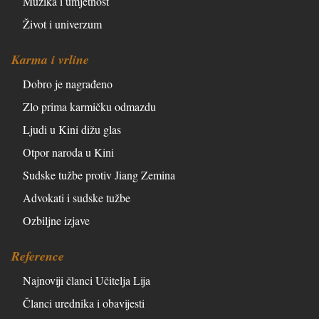
Muzika i umjetnost
Život i univerzum
Karma i vrline
Dobro je nagrađeno
Zlo prima karmičku odmazdu
Ljudi u Kini dižu glas
Otpor naroda u Kini
Sudske tužbe protiv Jiang Zemina
Advokati i sudske tužbe
Ozbiljne izjave
Reference
Najnoviji članci Učitelja Lija
Članci urednika i obavijesti