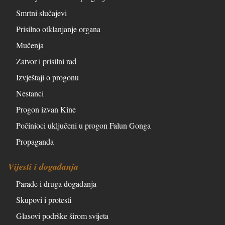
Smrtni slučajevi
Prisilno otklanjanje organa
Mučenja
Zatvor i prisilni rad
Izvještaji o progonu
Nestanci
Progon izvan Kine
Počinioci uključeni u progon Falun Gonga
Propaganda
Vijesti i događanja
Parade i druga događanja
Skupovi i protesti
Glasovi podrške širom svijeta