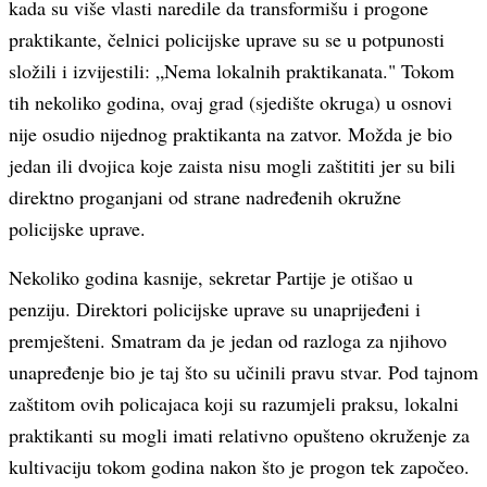
kada su više vlasti naredile da transformišu i progone
praktikante, čelnici policijske uprave su se u potpunosti
složili i izvijestili: „Nema lokalnih praktikanata." Tokom
tih nekoliko godina, ovaj grad (sjedište okruga) u osnovi
nije osudio nijednog praktikanta na zatvor. Možda je bio
jedan ili dvojica koje zaista nisu mogli zaštititi jer su bili
direktno proganjani od strane nadređenih okružne
policijske uprave.
Nekoliko godina kasnije, sekretar Partije je otišao u
penziju. Direktori policijske uprave su unaprijeđeni i
premješteni. Smatram da je jedan od razloga za njihovo
unapređenje bio je taj što su učinili pravu stvar. Pod tajnom
zaštitom ovih policajaca koji su razumjeli praksu, lokalni
praktikanti su mogli imati relativno opušteno okruženje za
kultivaciju tokom godina nakon što je progon tek započeo.