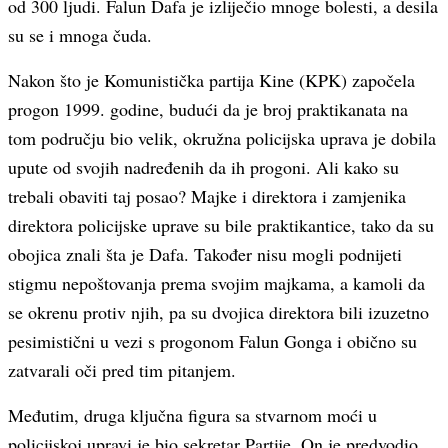
od 300 ljudi. Falun Dafa je izliječio mnoge bolesti, a desila
su se i mnoga čuda.
Nakon što je Komunistička partija Kine (KPK) započela
progon 1999. godine, budući da je broj praktikanata na
tom području bio velik, okružna policijska uprava je dobila
upute od svojih nadređenih da ih progoni. Ali kako su
trebali obaviti taj posao? Majke i direktora i zamjenika
direktora policijske uprave su bile praktikantice, tako da su
obojica znali šta je Dafa. Također nisu mogli podnijeti
stigmu nepoštovanja prema svojim majkama, a kamoli da
se okrenu protiv njih, pa su dvojica direktora bili izuzetno
pesimistični u vezi s progonom Falun Gonga i obično su
zatvarali oči pred tim pitanjem.
Međutim, druga ključna figura sa stvarnom moći u
policijskoj upravi je bio sekretar Partije. On je predvodio