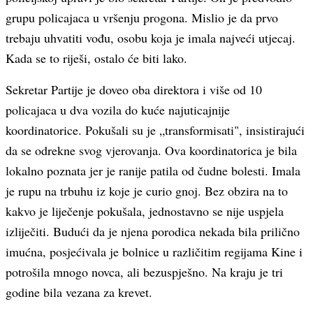
grupu policajaca u vršenju progona. Mislio je da prvo
trebaju uhvatiti vođu, osobu koja je imala najveći utjecaj.
Kada se to riješi, ostalo će biti lako.
Sekretar Partije je doveo oba direktora i više od 10
policajaca u dva vozila do kuće najuticajnije
koordinatorice. Pokušali su je „transformisati", insistirajući
da se odrekne svog vjerovanja. Ova koordinatorica je bila
lokalno poznata jer je ranije patila od čudne bolesti. Imala
je rupu na trbuhu iz koje je curio gnoj. Bez obzira na to
kakvo je liječenje pokušala, jednostavno se nije uspjela
izliječiti. Budući da je njena porodica nekada bila prilično
imućna, posjećivala je bolnice u različitim regijama Kine i
potrošila mnogo novca, ali bezuspješno. Na kraju je tri
godine bila vezana za krevet.