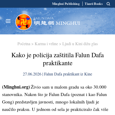
Minghui Publishing
Tianti Books
Početna
>
Karma i vrline
>
Ljudi u Kini dižu glas
Kako je policija zaštitila Falun Dafa
praktikante
27.06.2026 | Falun Dafa praktikant iz Kine
(Minghui.org)
Živio sam u malom gradu sa oko 30.000
stanovnika. Nakon što je Falun Dafa (poznat i kao Falun
Gong) predstavljen javnosti, mnogo lokalnih ljudi je
naučilo praksu. U jednom od sela je prakticiralo čak više