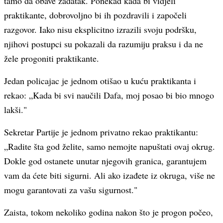
tamo da obave zadatak. Ponekad kada bi vidjeli
praktikante, dobrovoljno bi ih pozdravili i započeli
razgovor. Iako nisu eksplicitno izrazili svoju podršku,
njihovi postupci su pokazali da razumiju praksu i da ne
žele progoniti praktikante.
Jedan policajac je jednom otišao u kuću praktikanta i
rekao: „Kada bi svi naučili Dafa, moj posao bi bio mnogo
lakši."
Sekretar Partije je jednom privatno rekao praktikantu:
„Radite šta god želite, samo nemojte napuštati ovaj okrug.
Dokle god ostanete unutar njegovih granica, garantujem
vam da ćete biti sigurni. Ali ako izađete iz okruga, više ne
mogu garantovati za vašu sigurnost."
Zaista, tokom nekoliko godina nakon što je progon počeo,