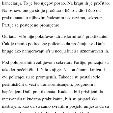
kancelariji. To je bio njegov posao. Na kraju ih je pročitao.
Na osnovu onoga što je pročitao i lično vidio i čuo od
praktikanata o njihovim čudesnim iskustvima, sekretar
Partije se postepeno promijenio.
Od tada, više nije pokušavao „transformisati" praktikante.
Čak je uputio podređene policajce da pročitaju sve Dafa
knjige ako namjeravaju ići u nečiju kuću i uznemiravati ih.
Pod poluprisilnim zahtjevom sekretara Partije, policajci su
također počeli čitati Dafa knjige. Nakon čitanja knjiga, i
ovi policajci su se promijenili. Također su postali vrlo
pesimistični u vezi s transformisanjem, progonom i
hapšenjem Dafa praktikanata. Kada su bili prisiljeni da
intervenišu u kućama praktikanta, bili su prijateljski
nastrojeni, kao da su samo svratili u posjetu umjesto da su