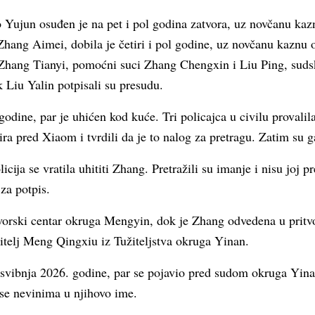
 Yujun osuđen je na pet i pol godina zatvora, uz novčanu ka
hang Aimei, dobila je četiri i pol godine, uz novčanu kaznu 
 Zhang Tianyi, pomoćni suci Zhang Chengxin i Liu Ping, su
k Liu Yalin potpisali su presudu.
odine, par je uhićen kod kuće. Tri policajca u civilu provalil
a pred Xiaom i tvrdili da je to nalog za pretragu. Zatim su g
ija se vratila uhititi Zhang. Pretražili su imanje i nisu joj pr
za potpis.
tvorski centar okruga Mengyin, dok je Zhang odvedena u pritvo
žitelj Meng Qingxiu iz Tužiteljstva okruga Yinan.
. svibnja 2026. godine, par se pojavio pred sudom okruga Yin
 se nevinima u njihovo ime.