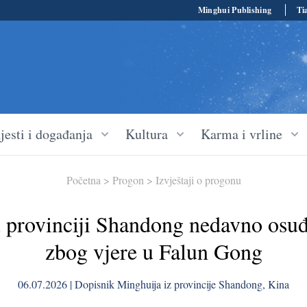
Minghui Publishing
Ti
jesti i događanja
Kultura
Karma i vrline
Početna
>
Progon
>
Izvještaji o progonu
u provinciji Shandong nedavno osuđ
zbog vjere u Falun Gong
06.07.2026 | Dopisnik Minghuija iz provincije Shandong, Kina