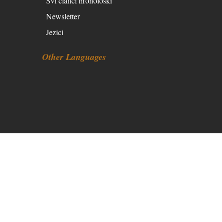
Svi članci hronološki
Newsletter
Jezici
Other Languages