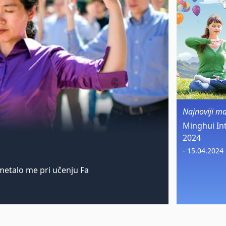
Najnoviji m
Minghui In
2024
- 15.04.2024
etalo me pri učenju Fa