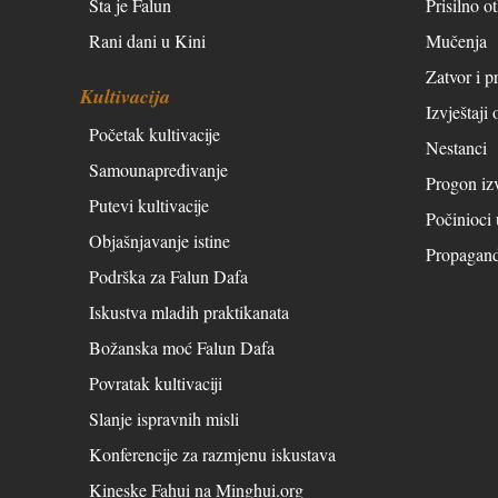
Šta je Falun
Prisilno o
Rani dani u Kini
Mučenja
Zatvor i pr
Kultivacija
Izvještaji
Početak kultivacije
Nestanci
Samounapređivanje
Progon iz
Putevi kultivacije
Počinioci
Objašnjavanje istine
Propagan
Podrška za Falun Dafa
Iskustva mladih praktikanata
Božanska moć Falun Dafa
Povratak kultivaciji
Slanje ispravnih misli
Konferencije za razmjenu iskustava
Kineske Fahui na Minghui.org