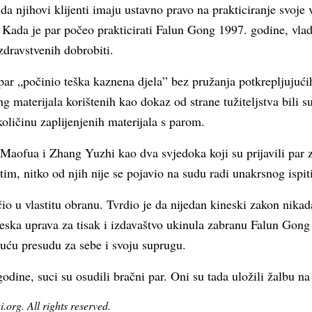
 da njihovi klijenti imaju ustavno pravo na prakticiranje svoje 
 Kada je par počeo prakticirati Falun Gong 1997. godine, vlad
zdravstvenih dobrobiti.
e par „počinio teška kaznena djela” bez pružanja potkrepljujuć
 materijala korištenih kao dokaz od strane tužiteljstva bili su 
količinu zaplijenjenih materijala s parom.
 Maofua i Zhang Yuzhi kao dva svjedoka koji su prijavili par z
m, nitko od njih nije se pojavio na sudu radi unakrsnog ispit
io u vlastitu obranu. Tvrdio je da nijedan kineski zakon nikad
eska uprava za tisak i izdavaštvo ukinula zabranu Falun Gong
juću presudu za sebe i svoju suprugu.
odine, suci su osudili bračni par. Oni su tada uložili žalbu na
org. All rights reserved.