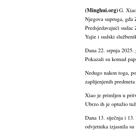
(Minghui.org)
G. Xiao
Njegova supruga, gđa Z
Predsjedavajući sudac
Yajie i sudski službeni
Dana 22. srpnja 2025. g
Pokazali su komad papir
Nedugo nakon toga, polic
zaplijenjenih predmeta 
Xiao je primljen u pri
Ubrzo ih je optužio tu
Dana 13. siječnja i 13
odvjetnika izjasnila su