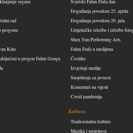
tklanjanje organa
Svjetski Falun Dafa dan
Događanja povodom 25. aprila
isilni rad
Događanja povodom 20. jula
 o progonu
Umjetničke izložbe i izložbe fotog
Shen Yun Performing Arts
van Kine
Falun Dafa u medijima
 uključeni u progon Falun Gonga
Čestitke
da
Izvještaji medija
Saopštenja za javnost
Komentari na vijesti
Covid pandemija
Kultura
Tradicionalna kultura
Muzika i umjetnost