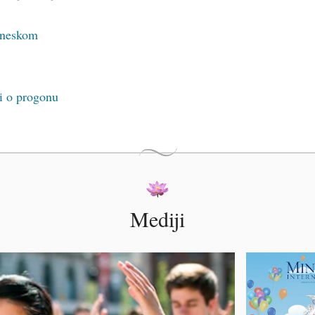
kineskom
ji o progonu
Mediji