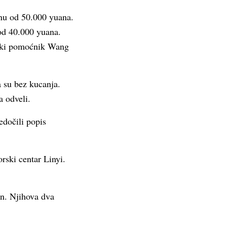
znu od 50.000 yuana.
od 40.000 yuana.
dski pomoćnik Wang
a su bez kucanja.
a odveli.
edočili popis
rski centar Linyi.
an. Njihova dva