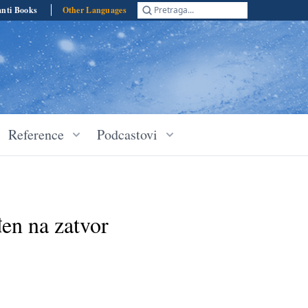
anti Books
Other Languages
Pretraga...
Reference
Podcastovi
en na zatvor