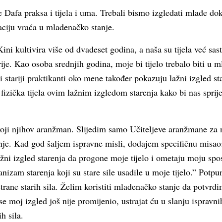
je Dafa praksa i tijela i uma. Trebali bismo izgledati mlađe dok
vaciju vraća u mladenačko stanje.
ini kultivira više od dvadeset godina, a naša su tijela već sas
je. Kao osoba srednjih godina, moje bi tijelo trebalo biti u 
 stariji praktikanti oko mene također pokazuju lažni izgled s
a fizička tijela ovim lažnim izgledom starenja kako bi nas spr
koji njihov aranžman. Slijedim samo Učiteljeve aranžmane za
nje. Kad god šaljem ispravne misli, dodajem specifičnu misao:
ažni izgled starenja da progone moje tijelo i ometaju moju sp
anizam starenja koji su stare sile usadile u moje tijelo.” Pot
strane starih sila. Želim koristiti mladenačko stanje da potvrdi
se moj izgled još nije promijenio, ustrajat ću u slanju ispravni
h sila.