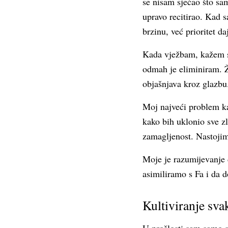
se nisam sjećao što sam
upravo recitirao. Kad 
brzinu, već prioritet da
Kada vježbam, kažem si
odmah je eliminiram. Že
objašnjava kroz glazbu
Moj najveći problem ka
kako bih uklonio sve z
zamagljenost. Nastojim 
Moje je razumijevanje d
asimiliramo s Fa i da d
Kultiviranje sva