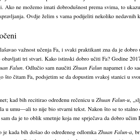
ći. Ako ne možemo imati dobrodušnost prema svima, to ukazu
pravljanja. Ovdje želim s vama podijeliti nekoliko nedavnih ku
točeni
glašavao važnost učenja Fa, i svaki praktikant zna da je dobro
bavljati tri stvari. Kako istinski dobro učiti Fa? Godine 201
uan Falun
. Odlučio sam naučiti
Zhuan Falun
napamet i do sa
go što čitam Fa, podsjetim se da dopustim svakoj stanici u svom
et; kad bih recitirao određenu rečenicu u
Zhuan Falun-u
, „s
la u umu—ali to nije bio stvarni tekst. Nakon što se to stalno
 sam da je to oblik smetnje koja me sprječava da dobro učim 
io je kada bih došao do određenog odlomka
Zhuan Falun-a
, b