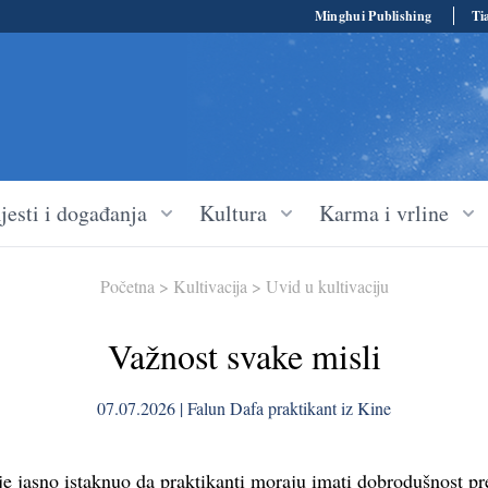
Minghui Publishing
Ti
jesti i događanja
Kultura
Karma i vrline
Početna
>
Kultivacija
>
Uvid u kultivaciju
Važnost svake misli
07.07.2026 | Falun Dafa praktikant iz Kine
 je jasno istaknuo da praktikanti moraju imati dobrodušnost pr