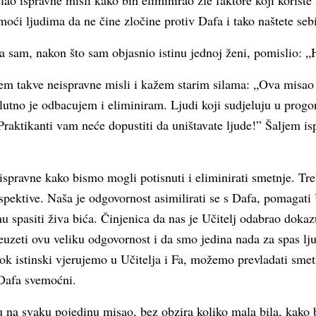
ao ispravne misli kako bih eliminirao zle faktore koji koriste 
oći ljudima da ne čine zločine protiv Dafa i tako naštete sebi
 sam, nakon što sam objasnio istinu jednoj ženi, pomislio: „H
 takve neispravne misli i kažem starim silama: „Ova misao št
lutno je odbacujem i eliminiram. Ljudi koji sudjeluju u prog
Praktikanti vam neće dopustiti da uništavate ljude!” Šaljem is
ispravne kako bismo mogli potisnuti i eliminirati smetnje. Tr
pektive. Naša je odgovornost asimilirati se s Dafa, pomagati 
u spasiti živa bića. Činjenica da nas je Učitelj odabrao doka
euzeti ovu veliku odgovornost i da smo jedina nada za spas lj
ok istinski vjerujemo u Učitelja i Fa, možemo prevladati smetn
i Dafa svemoćni.
 na svaku pojedinu misao, bez obzira koliko mala bila, kako 