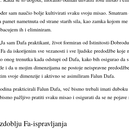
ođer sam naučio bolje kultivirati svaku svoju misao. Smatram 
 pamet nametnuta od strane starih sila, kao zamka kojom me 
dbacujem ih i eliminiram.
Ja sam Dafa praktikant, život formiran od Istinitosti-Dobroduš
a da iskorijenim sve vezanosti i sve ljudske predodžbe koje n
o onog trenutka kada odstupi od Dafa, kako bih osigurao da 
rde i da u mojim dimenzijama ne postoje neispravne predodž
stim svoje dimenzije i aktivno se asimiliram Falun Dafa.
odina prakticirali Falun Dafa, već bismo trebali imati duboku
 bismo pažljivo pratiti svaku misao i osigurati da se ne pojave
azdoblju Fa-ispravljanja