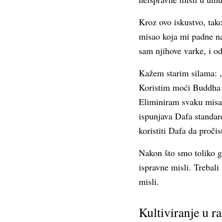
Kroz ovo iskustvo, tak
misao koja mi padne na
sam njihove varke, i o
Kažem starim silama: „
Koristim moći Buddha F
Eliminiram svaku misa
ispunjava Dafa standa
koristiti Dafa da proči
Nakon što smo toliko g
ispravne misli. Trebali
misli.
Kultiviranje u r