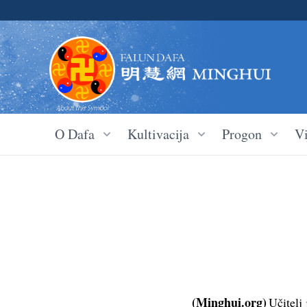
O Dafa
Kultivacija
Progon
Vi
(Minghui.org)
Učitelj