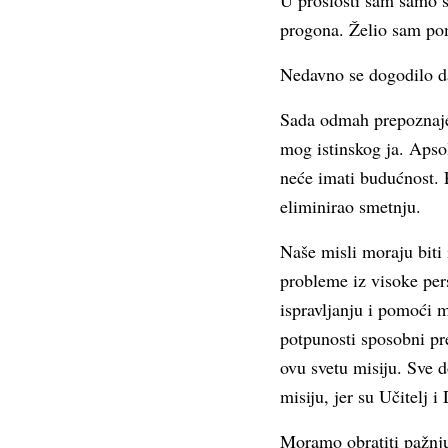
U prošlosti sam samo sl
progona. Želio sam pom
Nedavno se dogodilo da
Sada odmah prepoznajem
mog istinskog ja. Apso
neće imati budućnost. 
eliminirao smetnju.
Naše misli moraju biti 
probleme iz visoke pers
ispravljanju i pomoći m
potpunosti sposobni pr
ovu svetu misiju. Sve d
misiju, jer su Učitelj 
Moramo obratiti pažnju