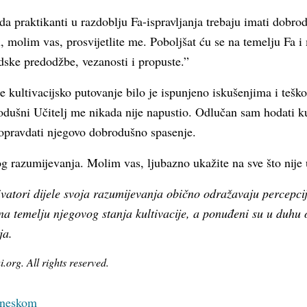
da praktikanti u razdoblju Fa-ispravljanja trebaju imati dobr
 molim vas, prosvijetlite me. Poboljšat ću se na temelju Fa i m
dske predodžbe, vezanosti i propuste.”
 kultivacijsko putovanje bilo je ispunjeno iskušenjima i teš
odušni Učitelj me nikada nije napustio. Odlučan sam hodati k
i opravdati njegovo dobrodušno spasenje.
 razumijevanja. Molim vas, ljubazno ukažite na sve što nije
ivatori dijele svoja razumijevanja obično odražavaju percepci
na temelju njegovog stanja kultivacije, a ponuđeni su u duh
ja.
org. All rights reserved.
kineskom