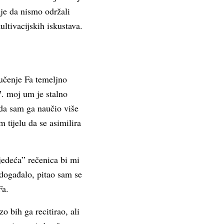
je da nismo održali
ltivacijskih iskustava.
 učenje Fa temeljno
7. moj um je stalno
da sam ga naučio više
 tijelu da se asimilira
ljedeća” rečenica bi mi
 događalo, pitao sam se
Fa.
rzo bih ga recitirao, ali