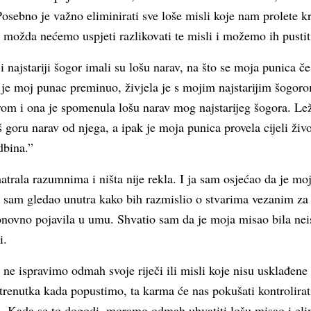
 Posebno je važno eliminirati sve loše misli koje nam prolete 
a, možda nećemo uspjeti razlikovati te misli i možemo ih pustit
 najstariji šogor imali su lošu narav, na što se moja punica čes
o je moj punac preminuo, živjela je s mojim najstarijim šogo
m i ona je spomenula lošu narav mog najstarijeg šogora. Lež
goru narav od njega, a ipak je moja punica provela cijeli živo
dbina.”
matrala razumnima i ništa nije rekla. I ja sam osjećao da je m
sam gledao unutra kako bih razmislio o stvarima vezanim za 
novno pojavila u umu. Shvatio sam da je moja misao bila nei
i.
e ispravimo odmah svoje riječi ili misli koje nisu usklađene 
enutka kada popustimo, ta karma će nas pokušati kontrolirati 
. Kada se to dogodi, moramo odmah uhvatiti lošu misao i elim