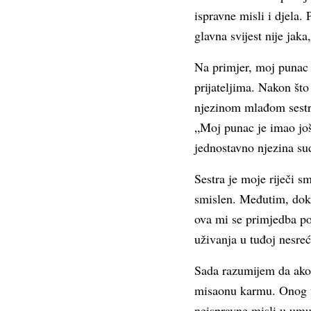
ispravne misli i djela.
glavna svijest nije jak
Na primjer, moj punac i
prijateljima. Nakon št
njezinom mlađom sestro
„Moj punac je imao još 
jednostavno njezina su
Sestra je moje riječi s
smislen. Međutim, dok 
ova mi se primjedba po
uživanja u tuđoj nesreć
Sada razumijem da ako n
misaonu karmu. Onog tr
neispravne misli u umu