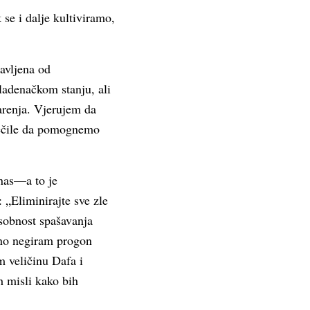
 se i dalje kultiviramo,
tavljena od
mladenačkom stanju, ali
tarenja. Vjerujem da
iječile da pomognemo
 nas—a to je
 „Eliminirajte sve zle
osobnost spašavanja
puno negiram progon
m veličinu Dafa i
h misli kako bih