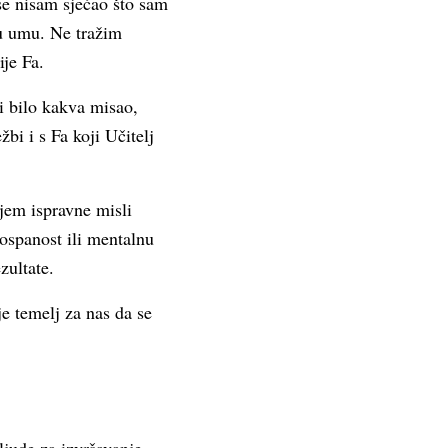
 se nisam sjećao što sam
 u umu. Ne tražim
ije Fa.
i bilo kakva misao,
bi i s Fa koji Učitelj
jem ispravne misli
ospanost ili mentalnu
zultate.
je temelj za nas da se