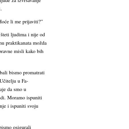
ljude za izvršavanje
.
oće li me prijaviti?”
eti ljudima i nije od
onu praktikanata možda
pravne misli kako bih
ebali bismo promatrati
Učitelju u Fa-
zuje da smo u
udi. Moramo ispuniti
je i ispuniti svoju
bismo osigurali