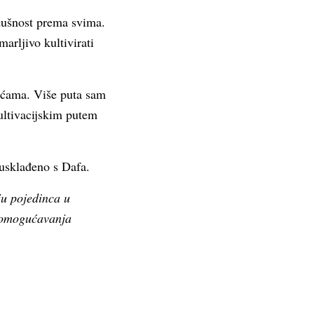
odušnost prema svima.
arljivo kultivirati
koćama. Više puta sam
ultivacijskim putem
 usklađeno s Dafa.
ju pojedinca u
u omogućavanja