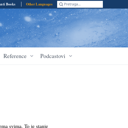
anti Books
Other Languages
Pretraga...
Reference
Podcastovi
ema svima. To je stanje