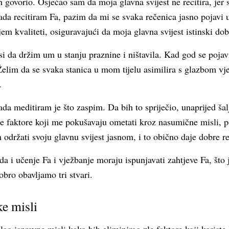
 govorio. Osjećao sam da moja glavna svijest ne recitira, jer
sada recitiram Fa, pazim da mi se svaka rečenica jasno pojavi
jem kvaliteti, osiguravajući da moja glavna svijest istinski dob
 da držim um u stanju praznine i ništavila. Kad god se pojav
lim da se svaka stanica u mom tijelu asimilira s glazbom vjež
.
da meditiram je što zaspim. Da bih to spriječio, unaprijed šal
le faktore koji me pokušavaju ometati kroz nasumične misli, p
održati svoju glavnu svijest jasnom, i to obično daje dobre re
a i učenje Fa i vježbanje moraju ispunjavati zahtjeve Fa, što 
obro obavljamo tri stvari.
ke misli