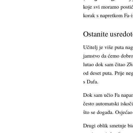
koje svi moramo posti
korak s napretkom Fa-is
Ostanite usredo
Učitelj je više puta na
jamstvo da ćemo dobro o
lutao dok sam čitao
Zh
od deset puta. Prije ne
s Dafa.
Dok sam učio Fa napam
često automatski iskoči
što se događa. Osjećao
Drugi oblik smetnje b