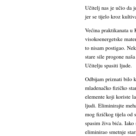
Učitelj nas je učio da 
jer se tijelo kroz kulti
Većina praktikanata u K
visokoenergetske materi
to nisam postigao. Neki
stare sile progone naš
Učitelju spasiti ljude.
Odbijam priznati bilo 
mladenačko fizičko sta
elemente koji koriste l
ljudi. Eliminirajte meh
mog fizičkog tijela od 
spasim živa bića. Iako 
eliminirao smetnje stari