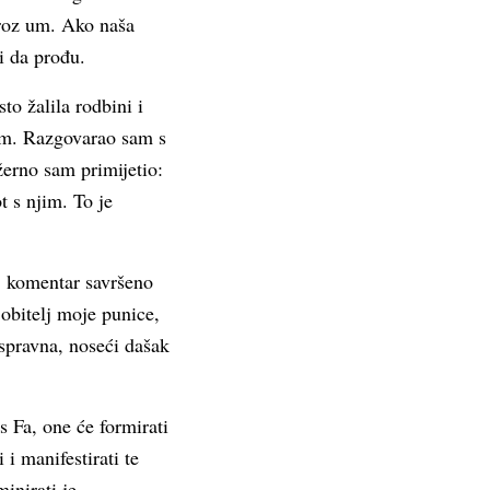
kroz um. Ako naša
i da prođu.
to žalila rodbini i
rom. Razgovarao sam s
erno sam primijetio:
t s njim. To je
oj komentar savršeno
obitelj moje punice,
spravna, noseći dašak
s Fa, one će formirati
i manifestirati te
inirati je.