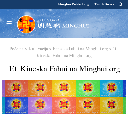
Minghui Publishing
Tianti Books
Početna
>
Kultivacija
>
Kineske Fahui na Minghui.org
>
10.
Kineska Fahui na Minghui.org
10. Kineska Fahui na Minghui.org