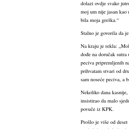
dolazi ovdje svako jut
moj um nije jasan kao n
bila moja greška.“
Stalno je govorila da je
Na kraju je rekla: „Mo
dođe na doručak sutra u
peciva pripremljenih n
prihvatam stvari od dr
sam noseće peciva, a b
Nekoliko dana kasnije,
insistirao da malo sjed
povuče iz KPK.
Prošlo je više od dese