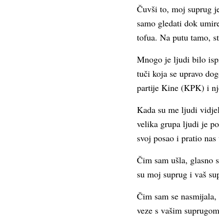
Čuvši to, moj suprug j
samo gledati dok umire
tofua. Na putu tamo, st
Mnogo je ljudi bilo isp
tuči koja se upravo do
partije Kine (KPK) i nj
Kada su me ljudi vidje
velika grupa ljudi je p
svoj posao i pratio nas
Čim sam ušla, glasno s
su moj suprug i vaš sup
Čim sam se nasmijala, 
veze s vašim suprugom 