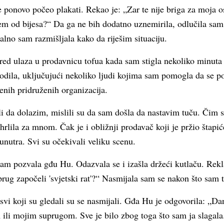
e ponovo počeo plakati. Rekao je: „Zar te nije briga za moja 
m od bijesa?“ Da ga ne bih dodatno uznemirila, odlučila sam 
alno sam razmišljala kako da riješim situaciju.
red ulaza u prodavnicu tofua kada sam stigla nekoliko minuta k
godila, uključujući nekoliko ljudi kojima sam pomogla da se 
enih pridruženih organizacija.
li da dolazim, mislili su da sam došla da nastavim tuču. Čim 
ohrlila za mnom. Čak je i obližnji prodavač koji je pržio štapić
 unutra. Svi su očekivali veliku scenu.
am pozvala gđu Hu. Odazvala se i izašla držeći kutlaču. Rek
rug započeli 'svjetski rat'?“ Nasmijala sam se nakon što sam t
svi koji su gledali su se nasmijali. Gđa Hu je odgovorila: „Da
ili mojim suprugom. Sve je bilo zbog toga što sam ja slagala