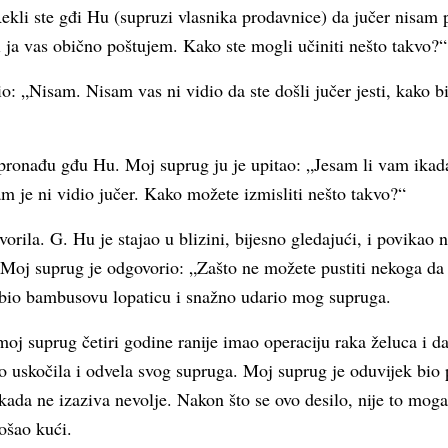
ekli ste gđi Hu (supruzi vlasnika prodavnice) da jučer nisam p
i ja vas obično poštujem. Kako ste mogli učiniti nešto takvo?“
: „Nisam. Nisam vas ni vidio da ste došli jučer jesti, kako b
a pronađu gđu Hu. Moj suprug ju je upitao: „Jesam li vam ikad
am je ni vidio jučer. Kako možete izmisliti nešto takvo?“
orila. G. Hu je stajao u blizini, bijesno gledajući, i povikao
 Moj suprug je odgovorio: „Zašto ne možete pustiti nekoga da 
abio bambusovu lopaticu i snažno udario mog supruga.
oj suprug četiri godine ranije imao operaciju raka želuca i da
zo uskočila i odvela svog supruga. Moj suprug je oduvijek bio 
ikada ne izaziva nevolje. Nakon što se ovo desilo, nije to mog
došao kući.