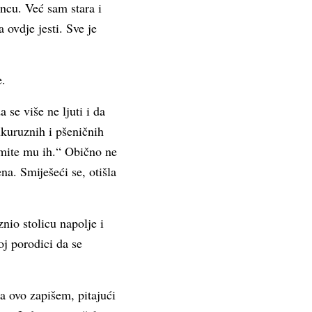
ncu. Već sam stara i
 ovdje jesti. Sve je
e.
se više ne ljuti i da
ukuruznih i pšeničnih
zmite mu ih.“ Obično ne
a. Smiješeći se, otišla
nio stolicu napolje i
oj porodici da se
a ovo zapišem, pitajući