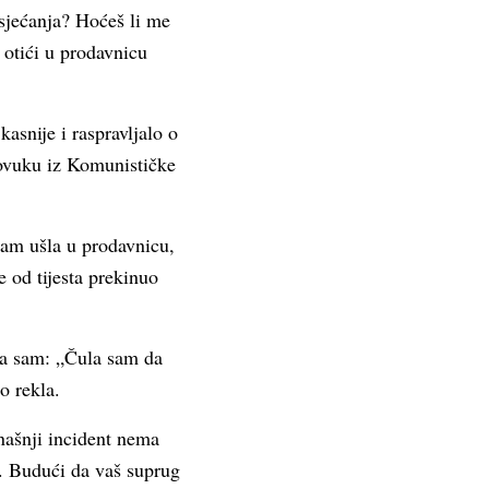
osjećanja? Hoćeš li me
otići u prodavnicu
asnije i raspravljalo o
povuku iz Komunističke
sam ušla u prodavnicu,
e od tijesta prekinuo
la sam: „Čula sam da
o rekla.
našnji incident nema
. Budući da vaš suprug