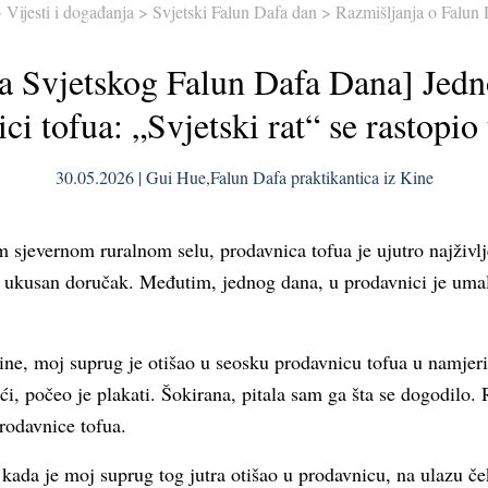
>
Vijesti i događanja
>
Svjetski Falun Dafa dan
>
Razmišljanja o Falun
a Svjetskog Falun Dafa Dana] Jedn
ci tofua: „Svjetski rat“ se rastopio
30.05.2026 | Gui Hue,Falun Dafa praktikantica iz Kine
 sjevernom ruralnom selu, prodavnica tofua je ujutro najživl
a ukusan doručak. Međutim, jednog dana, u prodavnici je umal
ine, moj suprug je otišao u seosku prodavnicu tofua u namjer
ći, počeo je plakati. Šokirana, pitala sam ga šta se dogodilo.
rodavnice tofua.
, kada je moj suprug tog jutra otišao u prodavnicu, na ulazu č