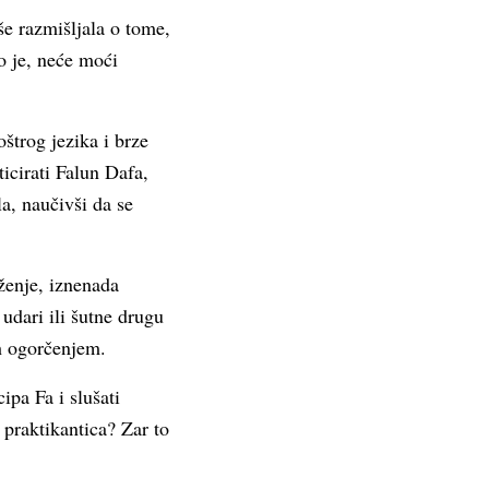
še razmišljala o tome,
o je, neće moći
štrog jezika i brze
icirati Falun Dafa,
la, naučivši da se
ženje, iznenada
udari ili šutne drugu
ih ogorčenjem.
pa Fa i slušati
 praktikantica? Zar to