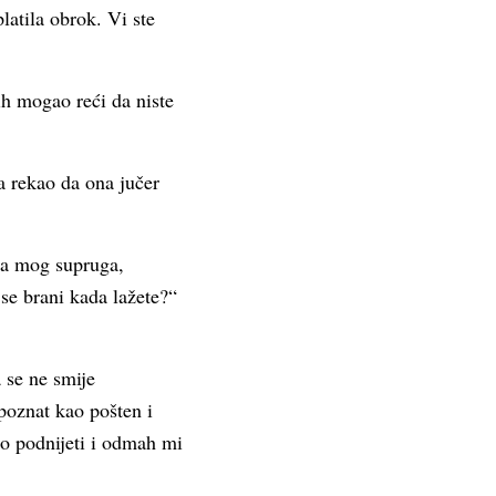
latila obrok. Vi ste
ih mogao reći da niste
a rekao da ona jučer
 na mog supruga,
se brani kada lažete?“
 se ne smije
poznat kao pošten i
ao podnijeti i odmah mi