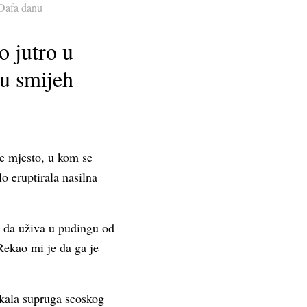
 Dafa danu
o jutro u
 u smijeh
je mjesto, u kom se
o eruptirala nasilna
i da uživa u pudingu od
 Rekao mi je da ga je
ekala supruga seoskog