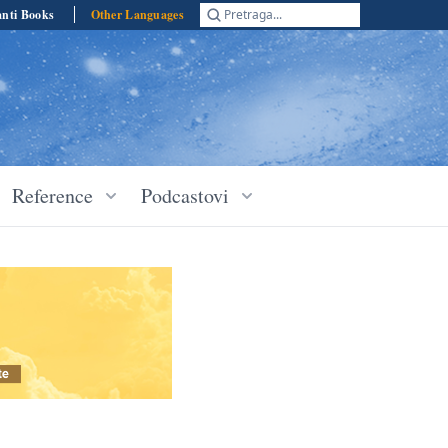
anti Books
Other Languages
Pretraga...
Reference
Podcastovi