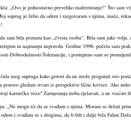
ekla: „Ovo je jednostavno preveliko maltretiranje!“ Što sam vi
 Moj suprug je želio da odem i razgovaram s njima, inače, reka
e!
a sam bila poznata kao „čvrsta osoba“. Bila sam jake volje, o
retrpim ni najmanju nepravdu. Godine 1996. počela sam prakt
nitosti-Dobrodušnosti-Tolerancije, i postepeno sam se promijeni
čula mog supruga kako govori da ne može progutati ovo poni
a ponovo gledam stvari iz perspektive lične krivice. Ako neko 
stoji karmička veza? Zamjeranja treba rješavati, a ne vraćati 
: „Ne mogu ići da se svađam s njima. Moram se držati princi
odem i svađam se s drugima, da li bih i dalje bila Falun Dafa