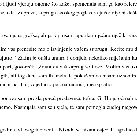
ro i ljudi vjeruju onome što kaže, spomenula sam ga kao refere
ekada. Zapravo, supruga seoskog poglavara jučer nije ni došla
 sve njena greška, ali ja joj nisam uputila ni jednu riječ krivic
lim vas prenesite moje izvinjenje vašem suprugu. Recite mu da 
jutro.“ Zatim je otišla unutra i donijela nekoliko miješanih k
a pari, govoreći: „Znam da vaš suprug voli ove. Molim vas u
ugih, ali tog dana sam ih uzela da pokažem da nisam uznemiren
račni par Hu, zajedno s posmatračima, me ispratio.
 ponovo sam prošla pored prodavnice tofua. G. Hu je odmah iz
nemo. Nasmijala sam se i sjela, te sam pomogla cijeloj njegov
t godina od ovog incidenta. Nikada se nisam osjećala ugodno d