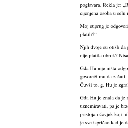
poglavara. Rekla je: „R
cijenjena osoba u selu 
Moj suprug je odgovorio
platili?“
Njih dvoje su otišli d
nije platila obrok? Nis
Gđa Hu nije ništa odgov
govoreći mu da zašuti.
Čuvši to, g. Hu je zgr
Gđa Hu je znala da je m
uznemiravati, pa je br
pristojan čovjek koji n
je sve ispričao kad je 