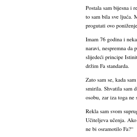
Postala sam bijesna i r
to sam bila sve ljuća.
progutati ovo poniženj
Imam 76 godina i nekad
naravi, nespremna da p
slijedeći principe Isti
držim Fa standarda.
Zato sam se, kada sam 
smirila. Shvatila sam d
osobu, zar iza toga ne 
Rekla sam svom suprugu
Učiteljeva učenja. Ako 
ne bi osramotilo Fa?“