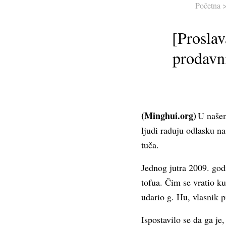
Početna
[Proslav
prodavni
(Minghui.org)
U našem
ljudi raduju odlasku n
tuča.
Jednog jutra 2009. god
tofua. Čim se vratio ku
udario g. Hu, vlasnik p
Ispostavilo se da ga je