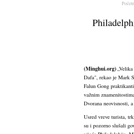
Počet
Philadelph
(Minghui.org)
„Velika 
Dafa", rekao je Mark Sq
Falun Gong praktikant
važnim znamenitostima 
Dvorana neovisnosti, a
Usred vreve turista, tr
su i pozorno slušali go