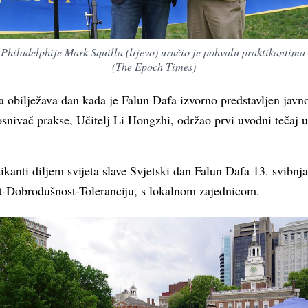
Philadelphije Mark Squilla (lijevo) uručio je pohvalu praktikantima 
(The Epoch Times)
 obilježava dan kada je Falun Dafa izvorno predstavljen javno
osnivač prakse, Učitelj Li Hongzhi, održao prvi uvodni teča
kanti diljem svijeta slave Svjetski dan Falun Dafa 13. svibnja 
ost-Dobrodušnost-Toleranciju, s lokalnom zajednicom.