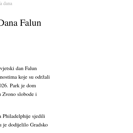
fa dana
 Dana Falun
Svjetski dan Falun
vnostima koje su održali
026. Park je dom
u Zvono slobode i
 Philadelphije sjedili
u je dodijelilo Gradsko