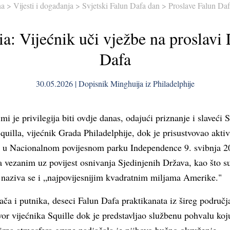
na
>
Vijesti i događanja
>
Svjetski Falun Dafa dan
>
Proslave Falun Da
ia: Vijećnik uči vježbe na proslavi
Dafa
30.05.2026 | Dopisnik Minghuija iz Philadelphije
mi je privilegija biti ovdje danas, odajući priznanje i slaveći 
uilla, vijećnik Grada Philadelphije, dok je prisustvovao akti
i u Nacionalnom povijesnom parku Independence 9. svibnja 2
vezanim uz povijest osnivanja Sjedinjenih Država, kao što s
 naziva se i „najpovijesnijim kvadratnim miljama Amerike."
kača i putnika, deseci Falun Dafa praktikanata iz šireg područja
vor vijećnika Squille dok je predstavljao službenu pohvalu koj