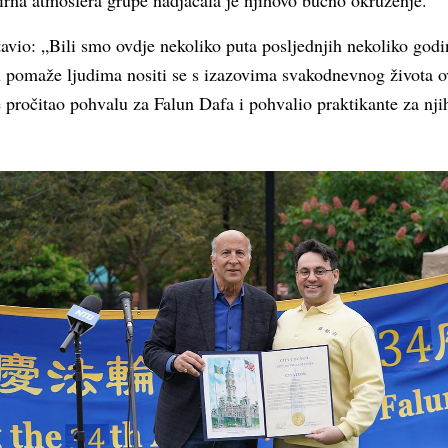
Mirna atmosfera grupe nadjačala je njihovo bučno okruženje.
stavio: „Bili smo ovdje nekoliko puta posljednjih nekoliko god
on pomaže ljudima nositi se s izazovima svakodnevnog života o
e pročitao pohvalu za Falun Dafa i pohvalio praktikante za nj