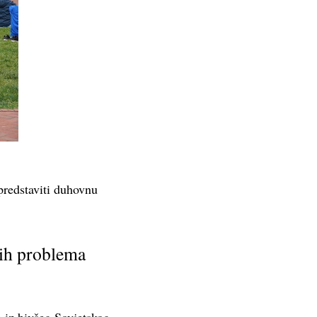
predstaviti duhovnu
vih problema
a iz bivšeg Sovjetskog