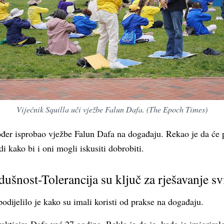
Vijećnik Squilla uči vježbe Falun Dafa. (The Epoch Times)
kođer isprobao vježbe Falun Dafa na događaju. Rekao je da će 
i kako bi i oni mogli iskusiti dobrobiti.
dušnost-Tolerancija su ključ za rješavanje s
odijelilo je kako su imali koristi od prakse na događaju.
kticira Dafa već 27 godina. Rekla je da je, kada je imigriral