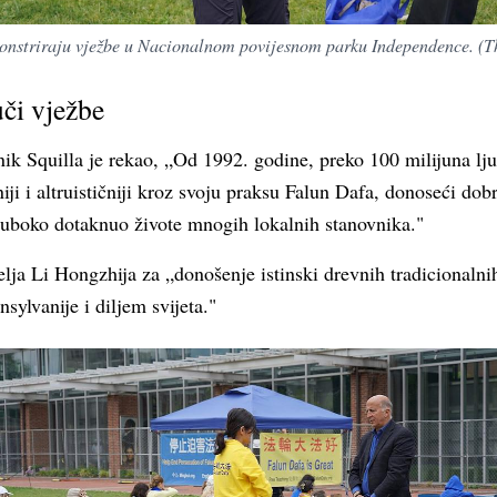
onstriraju vježbe u Nacionalnom povijesnom parku Independence. (
či vježbe
nik Squilla je rekao, „Od 1992. godine, preko 100 milijuna lju
tniji i altruističniji kroz svoju praksu Falun Dafa, donoseći do
 duboko dotaknuo živote mnogih lokalnih stanovnika."
lja Li Hongzhija za „donošenje istinski drevnih tradicionalni
sylvanije i diljem svijeta."