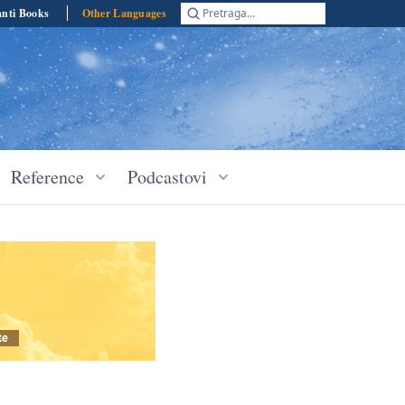
anti Books
Other Languages
Pretraga...
Reference
Podcastovi