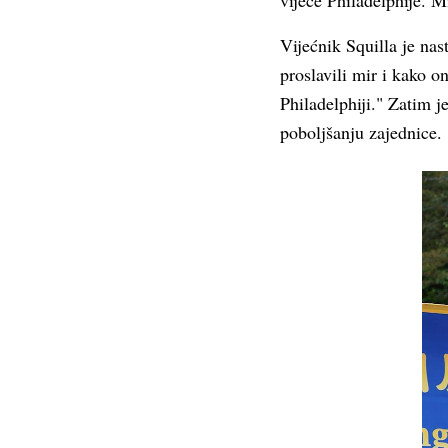
vijeće Philadelphije. 
Vijećnik Squilla je na
proslavili mir i kako 
Philadelphiji." Zatim j
poboljšanju zajednice.