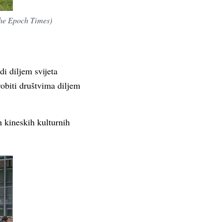
The Epoch Times)
di diljem svijeta
brobiti društvima diljem
h kineskih kulturnih