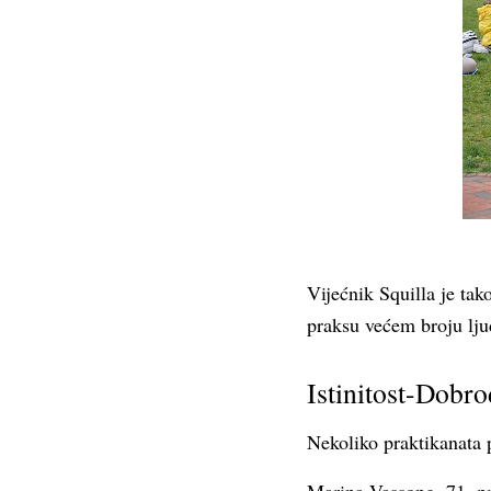
Vijećnik Squilla je ta
praksu većem broju ljud
Istinitost-Dobro
Nekoliko praktikanata p
Marina Vassong, 71, pra