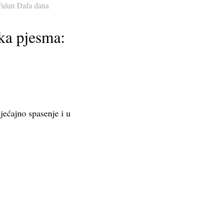
Falun Dafa dana
ka pjesma:
jećajno spasenje i u