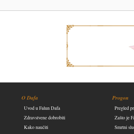
O Dafa
Progon
Uvod u Falun Dafa
Pregled p
Zdravstvene dobrobiti
Zašto je 
Kako naučiti
Smrtni slu