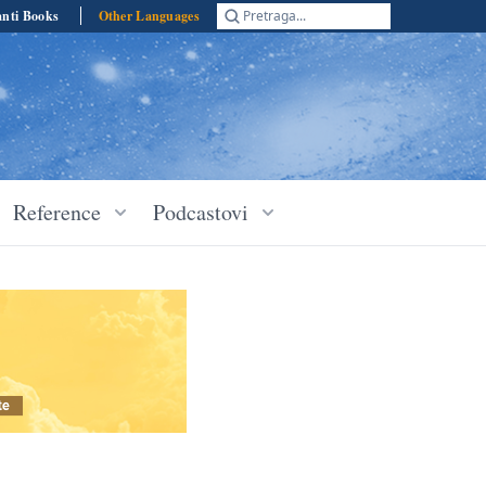
anti Books
Other Languages
Pretraga...
Reference
Podcastovi