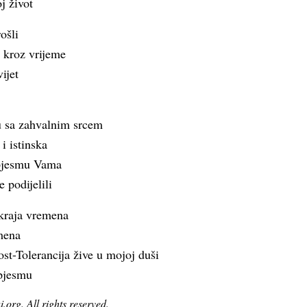
j život
ošli
u kroz vrijeme
ijet
 sa zahvalnim srcem
i istinska
 pjesmu Vama
 podijelili
 kraja vremena
mena
ost-Tolerancija žive u mojoj duši
pjesmu
org. All rights reserved.