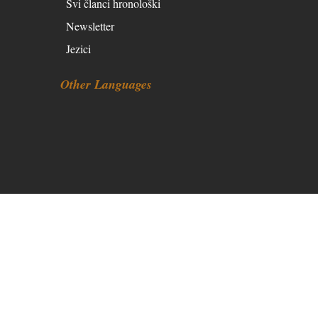
Svi članci hronološki
Newsletter
Jezici
Other Languages