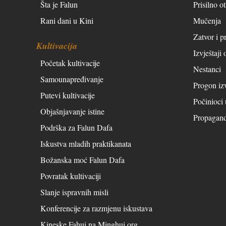
Šta je Falun
Prisilno o
Rani dani u Kini
Mučenja
Zatvor i pr
Kultivacija
Izvještaji
Početak kultivacije
Nestanci
Samounapređivanje
Progon iz
Putevi kultivacije
Počinioci
Objašnjavanje istine
Propagan
Podrška za Falun Dafa
Iskustva mladih praktikanata
Božanska moć Falun Dafa
Povratak kultivaciji
Slanje ispravnih misli
Konferencije za razmjenu iskustava
Kineske Fahui na Minghui.org