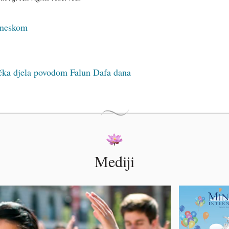
kineskom
čka djela povodom Falun Dafa dana
Mediji