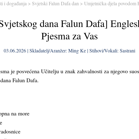
ti i događanja
>
Svjetski Falun Dafa dan
>
Umjetnička djela povodom 
 Svjetskog dana Falun Dafa] Engles
Pjesma za Vas
03.06.2026 | Skladatelj/Aranžer: Ming Ke | Stihovi/Vokali: Sastrani
sma je posvećena Učitelju u znak zahvalnosti za njegovo suos
 dana Falun Dafa.
kopna na more
e
 radosnice