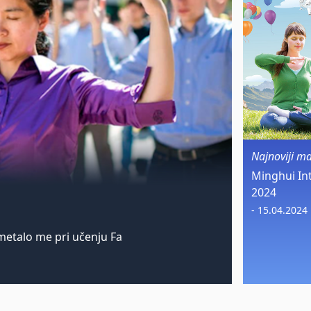
Najnoviji m
Minghui In
2024
- 15.04.2024
etalo me pri učenju Fa