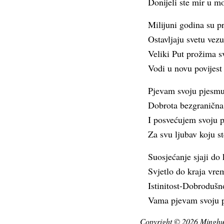
Donijeli ste mir u mo
Milijuni godina su pr
Ostavljaju svetu vez
Veliki Put prožima sv
Vodi u novu povijest
Pjevam svoju pjesmu
Dobrota bezgranična 
I posvećujem svoju
Za svu ljubav koju ste
Suosjećanje sjaji do
Svjetlo do kraja vre
Istinitost-Dobrodušn
Vama pjevam svoju 
Copyright © 2026 Minghui.