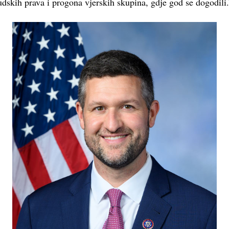
udskih prava i progona vjerskih skupina, gdje god se dogodili.