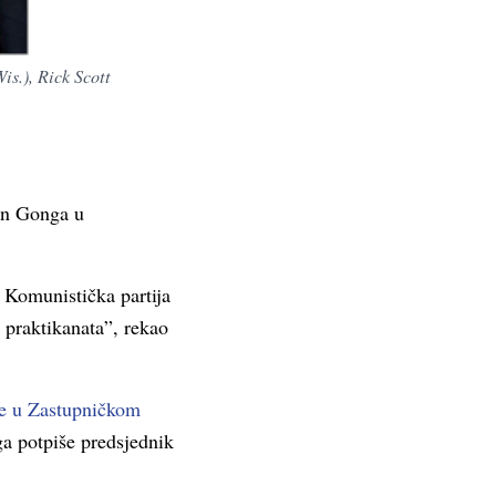
s.), Rick Scott
lun Gonga u
e Komunistička partija
 praktikanata”, rekao
je u Zastupničkom
ga potpiše predsjednik