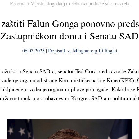
Početna
>
Vijesti i događanja
>
Glasovi podrške širom svijeta
zaštiti Falun Gonga ponovno preds
Zastupničkom domu i Senatu SAD
06.03.2025 | Dopisnik za Minghui.org Li Jingfei
 ožujka u Senatu SAD-a, senator Ted Cruz predstavio je Zako
o vađenje organa od strane Komunističke partije Kine (KPK). 
e uključene u vađenje organa i njihove pomagače. Kako bi se
 državni tajnik mora obavijestiti Kongres SAD-a o politici i a