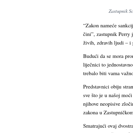
Zastupnik Sc
“Zakon nameće sankcije
čini”, zastupnik Perry
živih, zdravih ljudi – i
Budući da se mora pron
liječnici to jednostavn
trebalo biti vama važno
Predstavnici obiju str
sve što je u našoj moć
njihove neopisive zloči
zakona u Zastupničko
Smatrajući ovaj dvostr