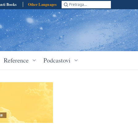
anti Books
Other Languages
Pretraga...
Reference
Podcastovi