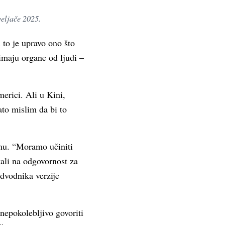
veljače 2025.
 to je upravo ono što
imaju organe od ljudi –
erici. Ali u Kini,
ato mislim da bi to
omu. “Moramo učiniti
ali na odgovornost za
edvodnika verzije
nepokolebljivo govoriti