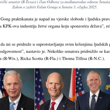
rički senator (R-Texas) i član Odbora za međunarodne odnose Senata,
Zakon o zaštiti Falun Gonga u Senatu 3. ožujka 2025.
Gong praktikanata je napad na vjerske slobode i ljudska prav
a KPK-ova industrija žetve organa koju sponzorira država”, re
da mi se pridruže u suprotstavljanju ovim kršenjima ljudskih 
govornost”, nastavio je. Nekoliko senatora pridružilo se kao
 (R-Wis.), Ricka Scotta (R-Fla.) i Thoma Tillisa (R-N.C.).