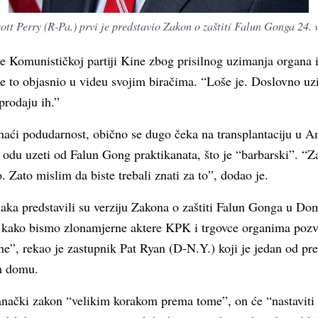
ott Perry (R-Pa.) prvi je predstavio Zakon o zaštiti Falun Gonga 24. 
 Komunističkoj partiji Kine zbog prisilnog uzimanja organa i
 je to objasnio u videu svojim biračima. “Loše je. Doslovno uz
 prodaju ih.”
aći podudarnost, obično se dugo čeka na transplantaciju u Am
o odu uzeti od Falun Gong praktikanata, što je “barbarski”. “Z
. Zato mislim da biste trebali znati za to”, dodao je.
anaka predstavili su verziju Zakona o zaštiti Falun Gonga u D
i kako bismo zlonamjerne aktere KPK i trgovce organima pozv
ne”, rekao je zastupnik Pat Ryan (D-N.Y.) koji je jedan od pr
m domu.
anački zakon “velikim korakom prema tome”, on će “nastaviti 