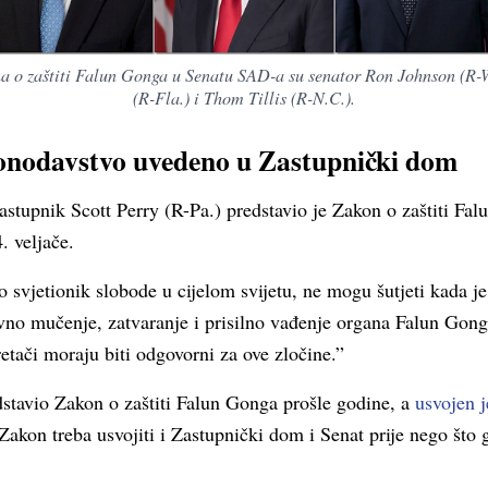
a o zaštiti Falun Gonga u Senatu SAD-a su senator Ron Johnson (R-Wi
(R-Fla.) i Thom Tillis (R-N.C.).
nodavstvo uvedeno u Zastupnički dom
astupnik Scott Perry (R-Pa.) predstavio je Zakon o zaštiti Fa
 veljače.
 svjetionik slobode u cijelom svijetu, ne mogu šutjeti kada j
vno mučenje, zatvaranje i prisilno vađenje organa Falun Gong
etači moraju biti odgovorni za ove zločine.”
dstavio Zakon o zaštiti Falun Gonga prošle godine, a
usvojen 
Zakon treba usvojiti i Zastupnički dom i Senat prije nego što 